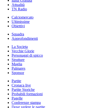
Italia Granata
Attualità
TN Radio
Calciomercato
Ultimissime
Obiettivi
Squadra
Approfondimenti
La Societa
Vecchie Glorie
Personaggi di spicco
Strutture
Maglia
Palmares
Sponsor
Partite
Cronaca live
Partite Storiche
Probabili formazioni
Pagelle
Conferenze stampa
Dove vedere le partite