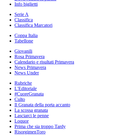
Info biglietti
Serie A
Classifica
Classifica Marcatori
Coppa Italia
Tabellone
Giovanili
Rosa Primavera
Calendario e risultati Primavera
News Primavera
News Under
Rubriche
L'Editoriale
#CuoreGranata
Culto
Il Granata della porta accanto
La scossa granata
Lasciarci le penne
Loquor
Prima che sia troppo Tardy
RisorgimenToro