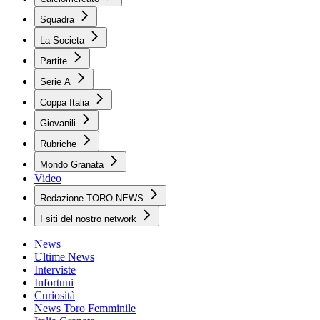
Squadra
La Societa
Partite
Serie A
Coppa Italia
Giovanili
Rubriche
Mondo Granata
Video
Redazione TORO NEWS
I siti del nostro network
News
Ultime News
Interviste
Infortuni
Curiosità
News Toro Femminile