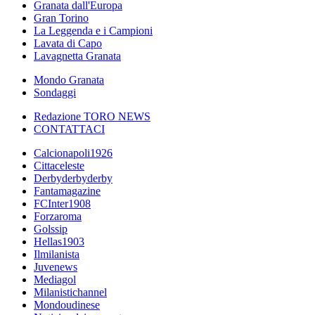
Granata dall'Europa
Gran Torino
La Leggenda e i Campioni
Lavata di Capo
Lavagnetta Granata
Mondo Granata
Sondaggi
Redazione TORO NEWS
CONTATTACI
Calcionapoli1926
Cittaceleste
Derbyderbyderby
Fantamagazine
FCInter1908
Forzaroma
Golssip
Hellas1903
Ilmilanista
Juvenews
Mediagol
Milanistichannel
Mondoudinese