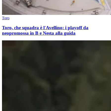
Toro
Toro, che squadra è l'Avellino: i playoff da
neopromossa in B e Nesta alla guida