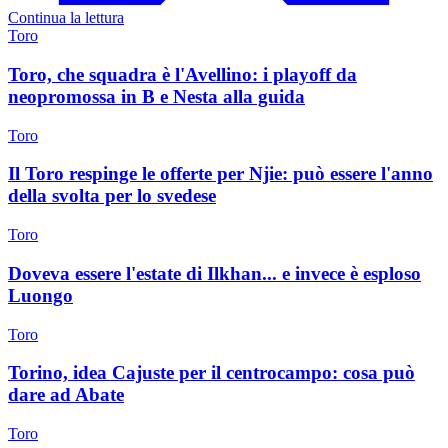
Continua la lettura
Toro
Toro, che squadra è l'Avellino: i playoff da
neopromossa in B e Nesta alla guida
Toro
Il Toro respinge le offerte per Njie: può essere l'anno
della svolta per lo svedese
Toro
Doveva essere l'estate di Ilkhan... e invece è esploso
Luongo
Toro
Torino, idea Cajuste per il centrocampo: cosa può
dare ad Abate
Toro