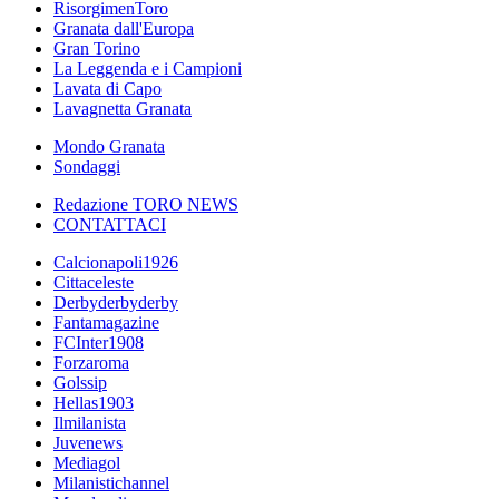
RisorgimenToro
Granata dall'Europa
Gran Torino
La Leggenda e i Campioni
Lavata di Capo
Lavagnetta Granata
Mondo Granata
Sondaggi
Redazione TORO NEWS
CONTATTACI
Calcionapoli1926
Cittaceleste
Derbyderbyderby
Fantamagazine
FCInter1908
Forzaroma
Golssip
Hellas1903
Ilmilanista
Juvenews
Mediagol
Milanistichannel