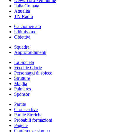
News Toro Femminile
Italia Granata
Attualità
TN Radio
Calciomercato
Ultimissime
Obiettivi
Squadra
Approfondimenti
La Societa
Vecchie Glorie
Personaggi di spicco
Strutture
Maglia
Palmares
Sponsor
Partite
Cronaca live
Partite Storiche
Probabili formazioni
Pagelle
Conferenze stampa