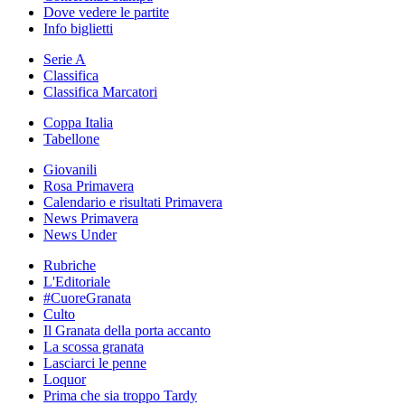
Dove vedere le partite
Info biglietti
Serie A
Classifica
Classifica Marcatori
Coppa Italia
Tabellone
Giovanili
Rosa Primavera
Calendario e risultati Primavera
News Primavera
News Under
Rubriche
L'Editoriale
#CuoreGranata
Culto
Il Granata della porta accanto
La scossa granata
Lasciarci le penne
Loquor
Prima che sia troppo Tardy