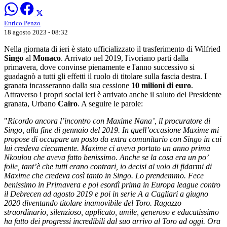
Enrico Penzo
18 agosto 2023 - 08:32
Nella giornata di ieri è stato ufficializzato il trasferimento di Wilfried
Singo
al
Monaco
. Arrivato nel 2019, l'ivoriano partì dalla
primavera, dove convinse pienamente e l'anno successivo si
guadagnò a tutti gli effetti il ruolo di titolare sulla fascia destra. I
granata incasseranno dalla sua cessione
10 milioni di euro
.
Attraverso i propri social ieri è arrivato anche il saluto del Presidente
granata, Urbano
Cairo
. A seguire le parole:
"
Ricordo ancora l’incontro con Maxime Nana’, il procuratore di
Singo, alla fine di gennaio del 2019. In quell’occasione Maxime mi
propose di occupare un posto da extra comunitario con Singo in cui
lui credeva ciecamente. Maxime ci aveva portato un anno prima
Nkoulou che aveva fatto benissimo. Anche se la cosa era un po’
folle, tant’è che tutti erano contrari, io decisi al volo di fidarmi di
Maxime che credeva così tanto in Singo. Lo prendemmo. Fece
benissimo in Primavera e poi esordì prima in Europa league contro
il Debrecen ad agosto 2019 e poi in serie A a Cagliari a giugno
2020 diventando titolare inamovibile del Toro. Ragazzo
straordinario, silenzioso, applicato, umile, generoso e educatissimo
ha fatto dei progressi incredibili dal suo arrivo al Toro ad oggi. Ora