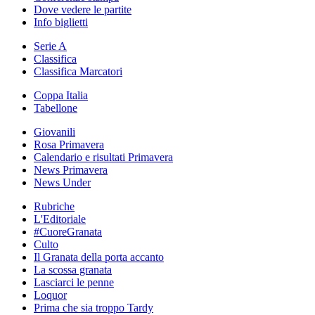
Dove vedere le partite
Info biglietti
Serie A
Classifica
Classifica Marcatori
Coppa Italia
Tabellone
Giovanili
Rosa Primavera
Calendario e risultati Primavera
News Primavera
News Under
Rubriche
L'Editoriale
#CuoreGranata
Culto
Il Granata della porta accanto
La scossa granata
Lasciarci le penne
Loquor
Prima che sia troppo Tardy