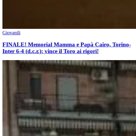
Giovanili
FINALE! Memorial Mamma e Papà Cairo, Torino-
Inter 6-4 (d.c.r.): vince il Toro ai rigori!