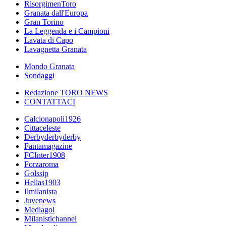
RisorgimenToro
Granata dall'Europa
Gran Torino
La Leggenda e i Campioni
Lavata di Capo
Lavagnetta Granata
Mondo Granata
Sondaggi
Redazione TORO NEWS
CONTATTACI
Calcionapoli1926
Cittaceleste
Derbyderbyderby
Fantamagazine
FCInter1908
Forzaroma
Golssip
Hellas1903
Ilmilanista
Juvenews
Mediagol
Milanistichannel