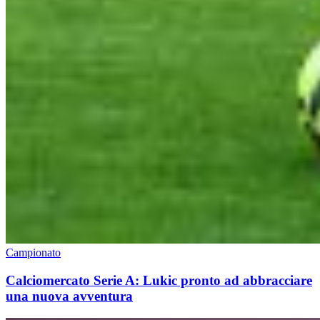
Campionato
Calciomercato Serie A: Lukic pronto ad abbracciare
una nuova avventura