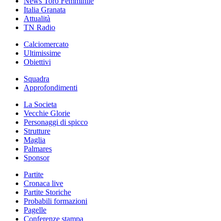
News Toro Femminile
Italia Granata
Attualità
TN Radio
Calciomercato
Ultimissime
Obiettivi
Squadra
Approfondimenti
La Societa
Vecchie Glorie
Personaggi di spicco
Strutture
Maglia
Palmares
Sponsor
Partite
Cronaca live
Partite Storiche
Probabili formazioni
Pagelle
Conferenze stampa