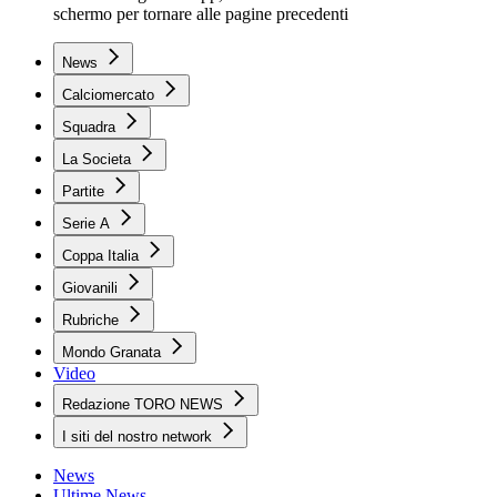
schermo per tornare alle pagine precedenti
News
Calciomercato
Squadra
La Societa
Partite
Serie A
Coppa Italia
Giovanili
Rubriche
Mondo Granata
Video
Redazione TORO NEWS
I siti del nostro network
News
Ultime News