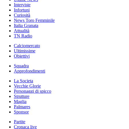
Interviste
Infortuni
Curiosità
News Toro Femminile
Italia Granata
Attualità
TN Radio
Calciomercato
Ultimissime
Obiettivi
Squadra
Approfondimenti
La Societa
Vecchie Glorie
Personaggi di spicco
Strutture
Maglia
Palmares
Sponsor
Partite
Cronaca live