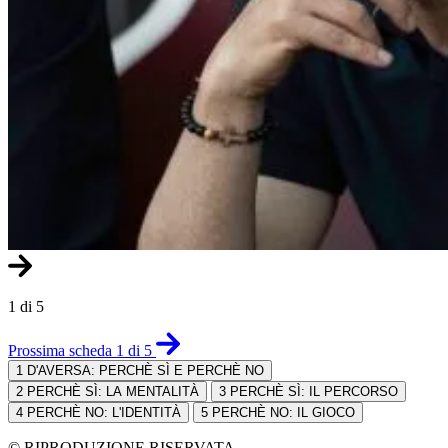
1 di 5
Prossima scheda 1 di 5
1
D'AVERSA: PERCHÈ SÌ E PERCHÈ NO
2
PERCHÈ SÌ: LA MENTALITÀ
3
PERCHÈ SÌ: IL PERCORSO
4
PERCHÈ NO: L'IDENTITÀ
5
PERCHÈ NO: IL GIOCO
© RIPRODUZIONE RISERVATA