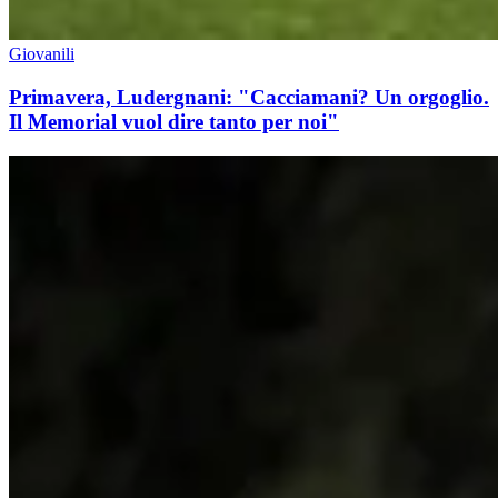
Giovanili
Primavera, Ludergnani: "Cacciamani? Un orgoglio.
Il Memorial vuol dire tanto per noi"