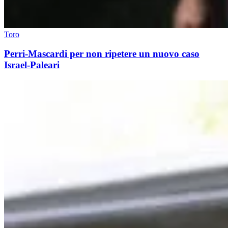
Toro
Perri-Mascardi per non ripetere un nuovo caso
Israel-Paleari