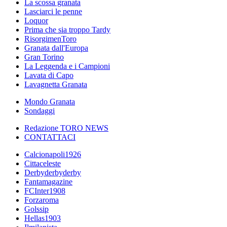
La scossa granata
Lasciarci le penne
Loquor
Prima che sia troppo Tardy
RisorgimenToro
Granata dall'Europa
Gran Torino
La Leggenda e i Campioni
Lavata di Capo
Lavagnetta Granata
Mondo Granata
Sondaggi
Redazione TORO NEWS
CONTATTACI
Calcionapoli1926
Cittaceleste
Derbyderbyderby
Fantamagazine
FCInter1908
Forzaroma
Golssip
Hellas1903