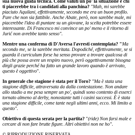
sua nuova guida tecnica. Come valuti un po' la situazione e chi
ti piacerebbe tra i candidati alla panchina?
"Mah, mi sarebbe
piaciuto Aquilani, effettivamente, secondo me era un buon profilo.
Pare che non sia fattibile. Anche Abate, però, non sarebbe male, mi
piacerebbe l'idea di puntare su un giovane, la scelta potrebbe essere
interessante. Di Francesco mi convince un po' meno e il ritorno di
Jurić non avrebbe tanto senso".
Mentre una conferma di D'Aversa l'avresti contemplata? "
Ma
secondo me, se la sarebbe meritata. Dopodiché, effettivamente, se si
guarda il curriculum forse ha senso provare a trovare qualcosa di
più che possa avere un respiro nuovo, però oggettivamente bisogna
dirgli grazie perché ha fatto un grande lavoro quando è arrivato,
questo è oggettivo
".
In generale che stagione è stata per il Toro?
"Ma è stata una
stagione difficile, attraversata da dalla contestazione. Non andare
allo stadio a me pesa sempre un po', quindi sono contento di esserci
tornato almeno al derby, nonostante tutti i casini successi. È è stata
una stagione difficile, come tante negli ultimi anni, ecco. Mi limito a
questo".
Obiettivo di questa serata per la partita?
"
(ride) Non farsi male e
cercare di non fare brutte figure. Altri obiettivi non ne ho"
.
© RIPRODUZIONE RISERVATA