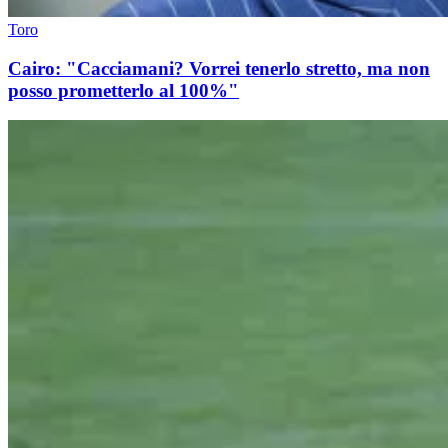
Toro
Cairo: "Cacciamani? Vorrei tenerlo stretto, ma non
posso prometterlo al 100%"