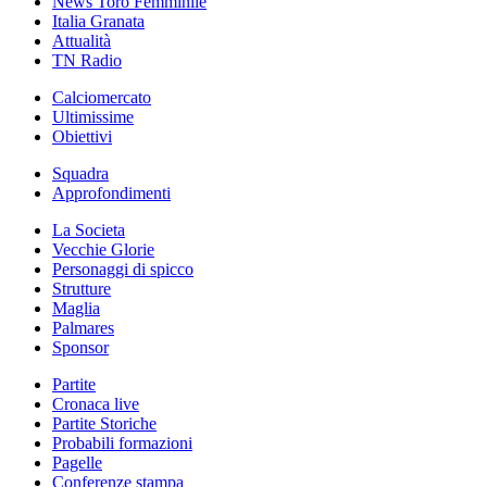
News Toro Femminile
Italia Granata
Attualità
TN Radio
Calciomercato
Ultimissime
Obiettivi
Squadra
Approfondimenti
La Societa
Vecchie Glorie
Personaggi di spicco
Strutture
Maglia
Palmares
Sponsor
Partite
Cronaca live
Partite Storiche
Probabili formazioni
Pagelle
Conferenze stampa