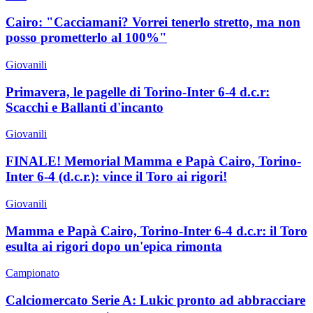
Cairo: "Cacciamani? Vorrei tenerlo stretto, ma non
posso prometterlo al 100%"
Giovanili
Primavera, le pagelle di Torino-Inter 6-4 d.c.r:
Scacchi e Ballanti d'incanto
Giovanili
FINALE! Memorial Mamma e Papà Cairo, Torino-
Inter 6-4 (d.c.r.): vince il Toro ai rigori!
Giovanili
Mamma e Papà Cairo, Torino-Inter 6-4 d.c.r: il Toro
esulta ai rigori dopo un'epica rimonta
Campionato
Calciomercato Serie A: Lukic pronto ad abbracciare