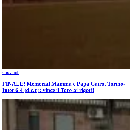
Giovanili
FINALE! Memorial Mamma e Papà Cairo, Torino-
Inter 6-4 (d.c.r.): vince il Toro ai rigori!