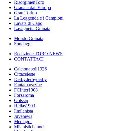
RisorgimenToro
Granata dall'Europa
Gran Torino
La Leggenda e i Campioni
Lavata di Capo
Lavagnetta Granata
Mondo Granata
Sondaggi
Redazione TORO NEWS
CONTATTACI
Calcionapoli1926
Cittaceleste
Derbyderbyderby
Fantamagazine
FCInter1908
Forzaroma
Golssip
Hellas1903
Ilmilanista
Juvenews
Mediagol
Milanistichannel