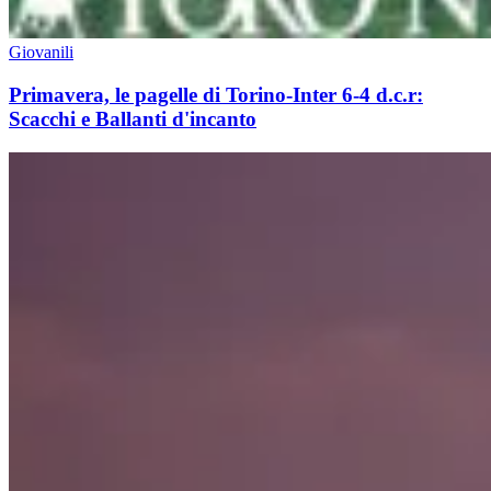
Giovanili
Primavera, le pagelle di Torino-Inter 6-4 d.c.r:
Scacchi e Ballanti d'incanto