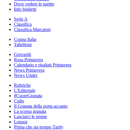
Dove vedere le partite
Info biglietti
Serie A
Classifica
Classifica Marcatori
Coppa Italia
Tabellone
Giovanili
Rosa Primavera
Calendario e risultati Primavera
News Primavera
News Under
Rubriche
L'Editoriale
#CuoreGranata
Culto
Il Granata della porta accanto
La scossa granata
Lasciarci le penne
Loquor
Prima che sia troppo Tardy