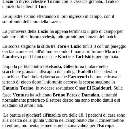
Lazio
in divisa celeste e
Torino
con la casacca granata. Il calcio
d'inizio lo batterà il
Toro
.
Le squadre stanno effetuando il loro ingresso in campo, con il
sottofondo dell'inno della Lazio.
La primavera della
Lazio
ha appena terminato il giro di campo per
salutare i tifosi
biancocelesti
, tutto pronto per l'inizio del match.
La scorsa stagione la sfida tra
Toro
e
Lazio
finì 3-3 con un pareggio
dei bianconcelesti all'ultimo secondo. I marcatori furono
Mauri
e
Candreva
per i biancocelsti e
Kurtic
e
Tachtsidis
per i granata.
Dopo la partita contro l'
Helsinki
,
Gillet
torna titolare nello
scacchiere granata a discapito del collega
Padelli
che siederà in
panchina. Tra i titolari ritorna anche
Farnerud
che non calcava il
terreno di gioco dopo l'infortunio occorso la scorsa stagione in
Catania

Torino
, lo svedese sostituisce Omar
El
Kaddouri
. Sulle
fasce
Ventura
ha schierato
Bruno
Peres
e
Darmian
, entrambi
normalmente preferisco il settore destro ma sono molto duttili e si
adattano ad ambi i lati.
La partita si giocherà all'insolita ora delle 18. I padroni di casa sono
alla ricerca della quinta vittoria del campionato che li consentirebbe
di entrare, momentaneamente, nella zona valida per
l'Europa