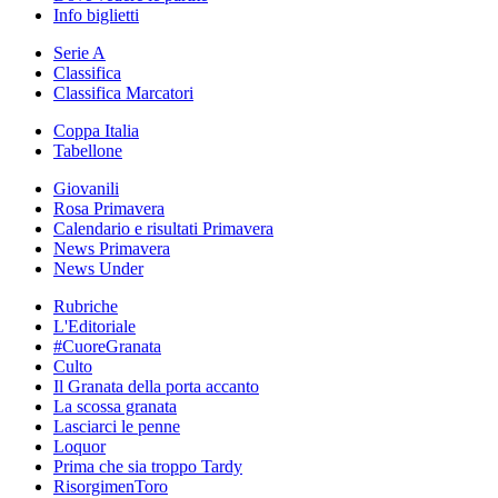
Info biglietti
Serie A
Classifica
Classifica Marcatori
Coppa Italia
Tabellone
Giovanili
Rosa Primavera
Calendario e risultati Primavera
News Primavera
News Under
Rubriche
L'Editoriale
#CuoreGranata
Culto
Il Granata della porta accanto
La scossa granata
Lasciarci le penne
Loquor
Prima che sia troppo Tardy
RisorgimenToro