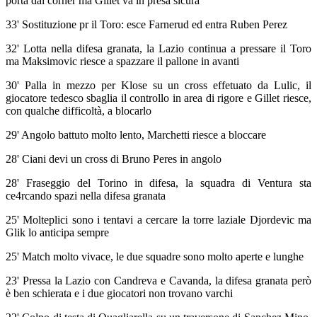
porta dal corner ma Gillet va in presa sicura
33' Sostituzione pr il Toro: esce Farnerud ed entra Ruben Perez
32' Lotta nella difesa granata, la Lazio continua a pressare il Toro
ma Maksimovic riesce a spazzare il pallone in avanti
30' Palla in mezzo per Klose su un cross effetuato da Lulic, il
giocatore tedesco sbaglia il controllo in area di rigore e Gillet riesce,
con qualche difficoltà, a blocarlo
29' Angolo battuto molto lento, Marchetti riesce a bloccare
28' Ciani devi un cross di Bruno Peres in angolo
28' Fraseggio del Torino in difesa, la squadra di Ventura sta
ce4rcando spazi nella difesa granata
25' Molteplici sono i tentavi a cercare la torre laziale Djordevic ma
Glik lo anticipa sempre
25' Match molto vivace, le due squadre sono molto aperte e lunghe
23' Pressa la Lazio con Candreva e Cavanda, la difesa granata però
è ben schierata e i due giocatori non trovano varchi