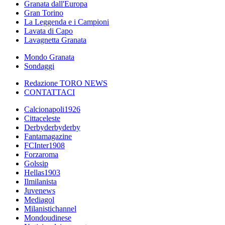
Granata dall'Europa
Gran Torino
La Leggenda e i Campioni
Lavata di Capo
Lavagnetta Granata
Mondo Granata
Sondaggi
Redazione TORO NEWS
CONTATTACI
Calcionapoli1926
Cittaceleste
Derbyderbyderby
Fantamagazine
FCInter1908
Forzaroma
Golssip
Hellas1903
Ilmilanista
Juvenews
Mediagol
Milanistichannel
Mondoudinese