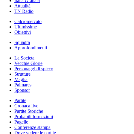
Italia Granata
Attualità
TN Radio
Calciomercato
Ultimissime
Obiettivi
Squadra
Approfondimenti
La Societa
Vecchie Glorie
Personaggi di spicco
Strutture
Maglia
Palmares
Sponsor
Partite
Cronaca live
Partite Storiche
Probabili formazioni
Pagelle
Conferenze stampa
Dove vedere le partite