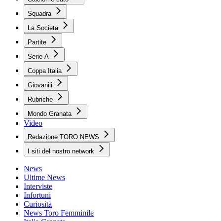
Squadra
La Societa
Partite
Serie A
Coppa Italia
Giovanili
Rubriche
Mondo Granata
Video
Redazione TORO NEWS
I siti del nostro network
News
Ultime News
Interviste
Infortuni
Curiosità
News Toro Femminile