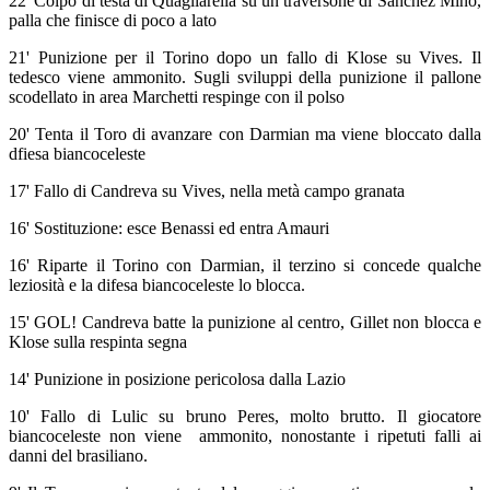
22' Colpo di testa di Quagliarella su un traversone di Sanchez Mino,
palla che finisce di poco a lato
21' Punizione per il Torino dopo un fallo di Klose su Vives. Il
tedesco viene ammonito. Sugli sviluppi della punizione il pallone
scodellato in area Marchetti respinge con il polso
20' Tenta il Toro di avanzare con Darmian ma viene bloccato dalla
dfiesa biancoceleste
17' Fallo di Candreva su Vives, nella metà campo granata
16' Sostituzione: esce Benassi ed entra Amauri
16' Riparte il Torino con Darmian, il terzino si concede qualche
leziosità e la difesa biancoceleste lo blocca.
15' GOL! Candreva batte la punizione al centro, Gillet non blocca e
Klose sulla respinta segna
14' Punizione in posizione pericolosa dalla Lazio
10' Fallo di Lulic su bruno Peres, molto brutto. Il giocatore
biancoceleste non viene ammonito, nonostante i ripetuti falli ai
danni del brasiliano.