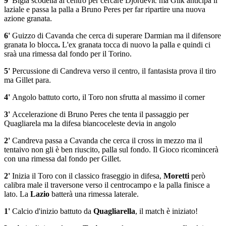
9'
Bigla scodella al centro per cercare Djordevic ma Glik anticipa il
laziale e passa la palla a Bruno Peres per far ripartire una nuova
azione granata.
6'
Guizzo di Cavanda che cerca di superare Darmian ma il difensore
granata lo blocca
.
L'ex granata tocca di nuovo la palla e quindi ci
sraà una rimessa dal fondo per il Torino.
5'
Percussione di Candreva verso il centro, il fantasista prova il tiro
ma Gillet para.
4'
Angolo battuto corto, il Toro non sfrutta al massimo il corner
3'
Accelerazione di Bruno Peres che tenta il passaggio per
Quagliarela ma la difesa biancoceleste devia in angolo
2'
Candreva passa a Cavanda che cerca il cross in mezzo ma il
tentaivo non gli è ben riuscito, palla sul fondo. Il Gioco ricomincerà
con una rimessa dal fondo per Gillet.
2'
Inizia il Toro con il classico fraseggio in difesa,
Moretti
però
calibra male il traversone verso il centrocampo e la palla finisce a
lato. La
Lazio
batterà una rimessa laterale.
1'
Calcio d'inizio battuto da
Quagliarella
, il match è iniziato!