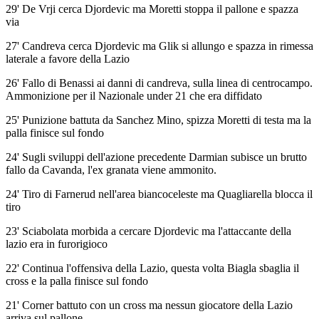
29' De Vrji cerca Djordevic ma Moretti stoppa il pallone e spazza
via
27' Candreva cerca Djordevic ma Glik si allungo e spazza in rimessa
laterale a favore della Lazio
26' Fallo di Benassi ai danni di candreva, sulla linea di centrocampo.
Ammonizione per il Nazionale under 21 che era diffidato
25' Punizione battuta da Sanchez Mino, spizza Moretti di testa ma la
palla finisce sul fondo
24' Sugli sviluppi dell'azione precedente Darmian subisce un brutto
fallo da Cavanda, l'ex granata viene ammonito.
24' Tiro di Farnerud nell'area biancoceleste ma Quagliarella blocca il
tiro
23' Sciabolata morbida a cercare Djordevic ma l'attaccante della
lazio era in furorigioco
22' Continua l'offensiva della Lazio, questa volta Biagla sbaglia il
cross e la palla finisce sul fondo
21' Corner battuto con un cross ma nessun giocatore della Lazio
arriva sul pallone.