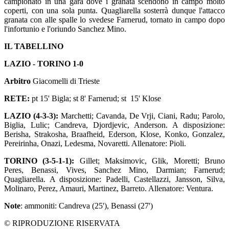
campionato in una gara dove i granata scendono in campo molto
coperti, con una sola punta. Quagliarella sosterrà dunque l'attacco
granata con alle spalle lo svedese Farnerud, tornato in campo dopo
l'infortunio e l'oriundo Sanchez Mino.
IL TABELLINO
LAZIO - TORINO 1-0
Arbitro
Giacomelli di Trieste
RETE:
pt 15' Bigla; st 8' Farnerud; st 15' Klose
LAZIO (4-3-3):
Marchetti; Cavanda, De Vrji, Ciani, Radu; Parolo,
Biglia, Lulic; Candreva, Djordjevic, Anderson. A disposizione:
Berisha, Strakosha, Braafheid, Ederson, Klose, Konko, Gonzalez,
Pereirinha, Onazi, Ledesma, Novaretti. Allenatore: Pioli.
TORINO (3-5-1-1):
Gillet; Maksimovic, Glik, Moretti; Bruno
Peres, Benassi, Vives, Sanchez Mino, Darmian; Farnerud;
Quagliarella. A disposizione: Padelli, Castellazzi, Jansson, Silva,
Molinaro, Perez, Amauri, Martinez, Barreto. Allenatore: Ventura.
Note
: ammoniti: Candreva (25'), Benassi (27')
© RIPRODUZIONE RISERVATA