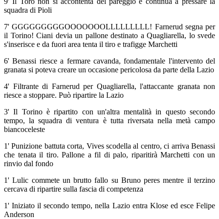
9' Il Toro non si accontenta del pareggio e continua a pressare la
squadra di Pioli
7' GGGGGGGGGOOOOOOOLLLLLLLLL! Farnerud segna per
il Torino! Ciani devia un pallone destinato a Quagliarella, lo svede
s'inserisce e da fuori area tenta il tiro e trafigge Marchetti
6' Benassi riesce a fermare cavanda, fondamentale l'intervento del
granata si poteva creare un occasione pericolosa da parte della Lazio
4' Filtrante di Farnerud per Quagliarella, l'attaccante granata non
riesce a stoppare. Può ripartire la Lazio
3' Il Torino è ripartito con un'altra mentalità in questo secondo
tempo, la squadra di ventura è tutta riversata nella metà campo
biancoceleste
1' Punizione battuta corta, Vives scodella al centro, ci arriva Benassi
che tenata il tiro. Pallone a fil di palo, riparitirà Marchetti con un
rinvio dal fondo
1' Lulic commete un brutto fallo su Bruno peres mentre il terzino
cercava di ripartire sulla fascia di competenza
1' Iniziato il secondo tempo, nella Lazio entra Klose ed esce Felipe
Anderson