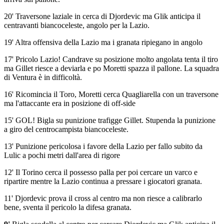
20' Traversone laziale in cerca di Djordevic ma Glik anticipa il
centravanti biancoceleste, angolo per la Lazio.
19' Altra offensiva della Lazio ma i granata ripiegano in angolo
17' Pricolo Lazio! Candrave su posizione molto angolata tenta il tiro
ma Gillet riesce a deviarla e po Moretti spazza il pallone. La squadra
di Ventura è in difficoltà.
16' Ricomincia il Toro, Moretti cerca Quagliarella con un traversone
ma l'attaccante era in posizione di off-side
15' GOL! Bigla su punizione trafigge Gillet. Stupenda la punizione
a giro del centrocampista biancoceleste.
13' Punizione pericolosa i favore della Lazio per fallo subito da
Lulic a pochi metri dall'area di rigore
12' Il Torino cerca il possesso palla per poi cercare un varco e
ripartire mentre la Lazio continua a pressare i giocatori granata.
11' Djordevic prova il cross al centro ma non riesce a calibrarlo
bene, sventa il pericolo la difesa granata.