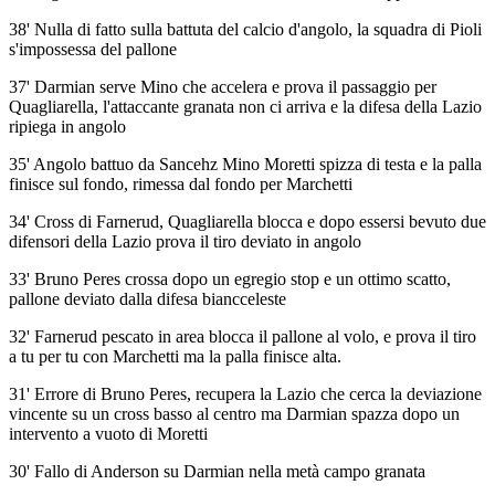
38' Nulla di fatto sulla battuta del calcio d'angolo, la squadra di Pioli
s'impossessa del pallone
37' Darmian serve Mino che accelera e prova il passaggio per
Quagliarella, l'attaccante granata non ci arriva e la difesa della Lazio
ripiega in angolo
35' Angolo battuo da Sancehz Mino Moretti spizza di testa e la palla
finisce sul fondo, rimessa dal fondo per Marchetti
34' Cross di Farnerud, Quagliarella blocca e dopo essersi bevuto due
difensori della Lazio prova il tiro deviato in angolo
33' Bruno Peres crossa dopo un egregio stop e un ottimo scatto,
pallone deviato dalla difesa biancceleste
32' Farnerud pescato in area blocca il pallone al volo, e prova il tiro
a tu per tu con Marchetti ma la palla finisce alta.
31' Errore di Bruno Peres, recupera la Lazio che cerca la deviazione
vincente su un cross basso al centro ma Darmian spazza dopo un
intervento a vuoto di Moretti
30' Fallo di Anderson su Darmian nella metà campo granata