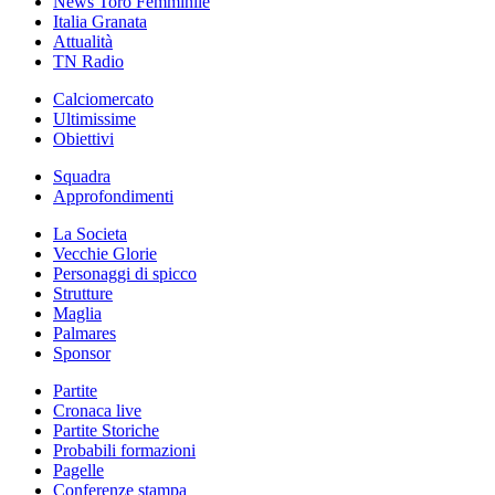
News Toro Femminile
Italia Granata
Attualità
TN Radio
Calciomercato
Ultimissime
Obiettivi
Squadra
Approfondimenti
La Societa
Vecchie Glorie
Personaggi di spicco
Strutture
Maglia
Palmares
Sponsor
Partite
Cronaca live
Partite Storiche
Probabili formazioni
Pagelle
Conferenze stampa