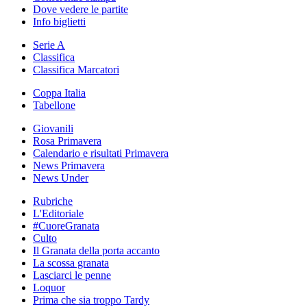
Dove vedere le partite
Info biglietti
Serie A
Classifica
Classifica Marcatori
Coppa Italia
Tabellone
Giovanili
Rosa Primavera
Calendario e risultati Primavera
News Primavera
News Under
Rubriche
L'Editoriale
#CuoreGranata
Culto
Il Granata della porta accanto
La scossa granata
Lasciarci le penne
Loquor
Prima che sia troppo Tardy