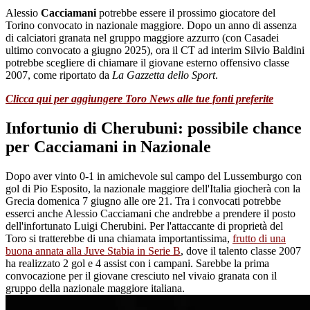
Alessio
Cacciamani
potrebbe essere il prossimo giocatore del
Torino convocato in nazionale maggiore. Dopo un anno di assenza
di calciatori granata nel gruppo maggiore azzurro (con Casadei
ultimo convocato a giugno 2025), ora il CT ad interim Silvio Baldini
potrebbe scegliere di chiamare il giovane esterno offensivo classe
2007, come riportato da
La Gazzetta dello Sport
.
Clicca qui per aggiungere Toro News alle tue fonti preferite
Infortunio di Cherubuni: possibile chance
per Cacciamani in Nazionale
Dopo aver vinto 0-1 in amichevole sul campo del Lussemburgo con
gol di Pio Esposito, la nazionale maggiore dell'Italia giocherà con la
Grecia domenica 7 giugno alle ore 21. Tra i convocati potrebbe
esserci anche Alessio Cacciamani che andrebbe a prendere il posto
dell'infortunato Luigi Cherubini. Per l'attaccante di proprietà del
Toro si tratterebbe di una chiamata importantissima,
frutto di una
buona annata alla Juve Stabia in Serie B
, dove il talento classe 2007
ha realizzato 2 gol e 4 assist con i campani. Sarebbe la prima
convocazione per il giovane cresciuto nel vivaio granata con il
gruppo della nazionale maggiore italiana.