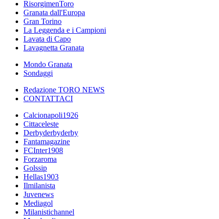
RisorgimenToro
Granata dall'Europa
Gran Torino
La Leggenda e i Campioni
Lavata di Capo
Lavagnetta Granata
Mondo Granata
Sondaggi
Redazione TORO NEWS
CONTATTACI
Calcionapoli1926
Cittaceleste
Derbyderbyderby
Fantamagazine
FCInter1908
Forzaroma
Golssip
Hellas1903
Ilmilanista
Juvenews
Mediagol
Milanistichannel