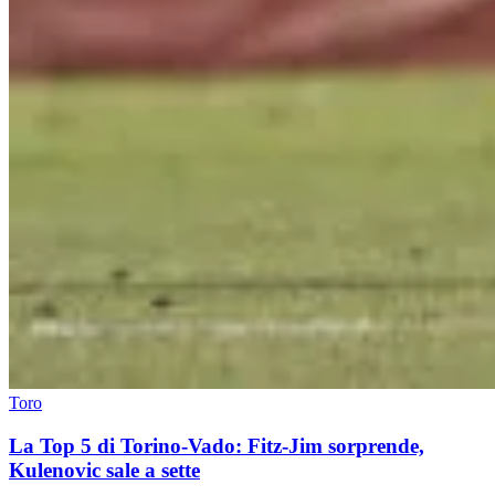
Toro
La Top 5 di Torino-Vado: Fitz-Jim sorprende,
Kulenovic sale a sette