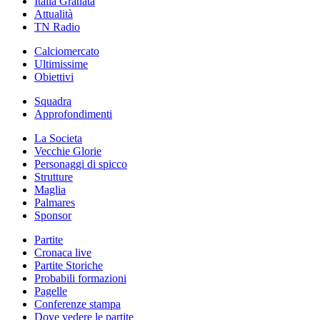
Italia Granata
Attualità
TN Radio
Calciomercato
Ultimissime
Obiettivi
Squadra
Approfondimenti
La Societa
Vecchie Glorie
Personaggi di spicco
Strutture
Maglia
Palmares
Sponsor
Partite
Cronaca live
Partite Storiche
Probabili formazioni
Pagelle
Conferenze stampa
Dove vedere le partite