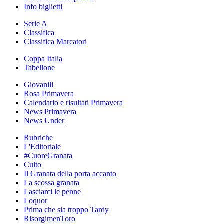
Info biglietti
Serie A
Classifica
Classifica Marcatori
Coppa Italia
Tabellone
Giovanili
Rosa Primavera
Calendario e risultati Primavera
News Primavera
News Under
Rubriche
L'Editoriale
#CuoreGranata
Culto
Il Granata della porta accanto
La scossa granata
Lasciarci le penne
Loquor
Prima che sia troppo Tardy
RisorgimenToro