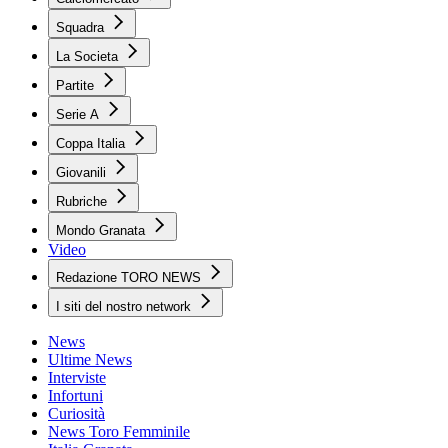
Squadra
La Societa
Partite
Serie A
Coppa Italia
Giovanili
Rubriche
Mondo Granata
Video
Redazione TORO NEWS
I siti del nostro network
News
Ultime News
Interviste
Infortuni
Curiosità
News Toro Femminile