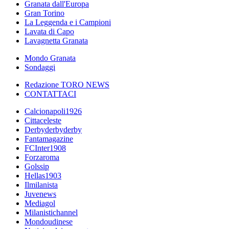
Granata dall'Europa
Gran Torino
La Leggenda e i Campioni
Lavata di Capo
Lavagnetta Granata
Mondo Granata
Sondaggi
Redazione TORO NEWS
CONTATTACI
Calcionapoli1926
Cittaceleste
Derbyderbyderby
Fantamagazine
FCInter1908
Forzaroma
Golssip
Hellas1903
Ilmilanista
Juvenews
Mediagol
Milanistichannel
Mondoudinese