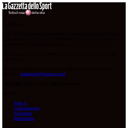
Toro News
Il sito ToroNews.net di titolarità di Labcoop sc con sede in Torino,
Corso Svizzera 185 C.F./PI 09096480018, è affiliato al network
Gazzanet di RCS Mediagroup S.p.a.
Unico responsabile dei contenuti (testi, foto, video e grafiche) è
Labcoop sc;
Per ogni comunicazione avente ad oggetto i contenuti del Sito
scrivere a
redazione@toronews.net
Copyright 2021 © Tutti i diritti riservati.
Sezioni
Serie A
Calciomercato
Columnist
Multimedia