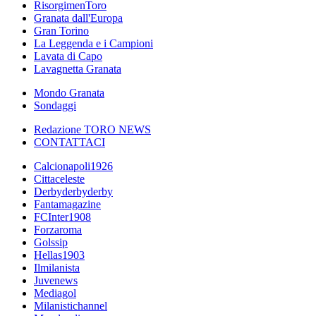
RisorgimenToro
Granata dall'Europa
Gran Torino
La Leggenda e i Campioni
Lavata di Capo
Lavagnetta Granata
Mondo Granata
Sondaggi
Redazione TORO NEWS
CONTATTACI
Calcionapoli1926
Cittaceleste
Derbyderbyderby
Fantamagazine
FCInter1908
Forzaroma
Golssip
Hellas1903
Ilmilanista
Juvenews
Mediagol
Milanistichannel