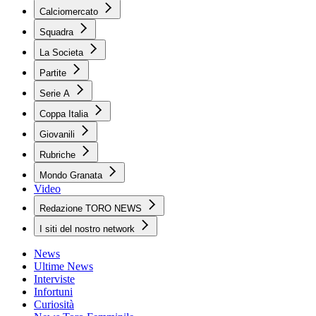
Calciomercato
Squadra
La Societa
Partite
Serie A
Coppa Italia
Giovanili
Rubriche
Mondo Granata
Video
Redazione TORO NEWS
I siti del nostro network
News
Ultime News
Interviste
Infortuni
Curiosità