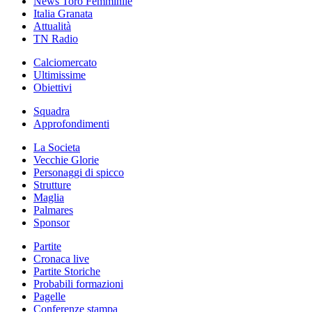
News Toro Femminile
Italia Granata
Attualità
TN Radio
Calciomercato
Ultimissime
Obiettivi
Squadra
Approfondimenti
La Societa
Vecchie Glorie
Personaggi di spicco
Strutture
Maglia
Palmares
Sponsor
Partite
Cronaca live
Partite Storiche
Probabili formazioni
Pagelle
Conferenze stampa