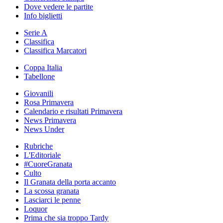
Dove vedere le partite
Info biglietti
Serie A
Classifica
Classifica Marcatori
Coppa Italia
Tabellone
Giovanili
Rosa Primavera
Calendario e risultati Primavera
News Primavera
News Under
Rubriche
L'Editoriale
#CuoreGranata
Culto
Il Granata della porta accanto
La scossa granata
Lasciarci le penne
Loquor
Prima che sia troppo Tardy