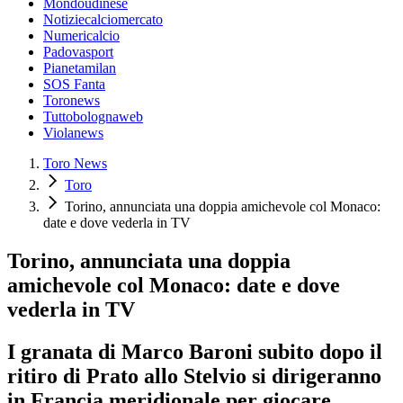
Mondoudinese
Notiziecalciomercato
Numericalcio
Padovasport
Pianetamilan
SOS Fanta
Toronews
Tuttobolognaweb
Violanews
Toro News
Toro
Torino, annunciata una doppia amichevole col Monaco:
date e dove vederla in TV
Torino, annunciata una doppia
amichevole col Monaco: date e dove
vederla in TV
I granata di Marco Baroni subito dopo il
ritiro di Prato allo Stelvio si dirigeranno
in Francia meridionale per giocare