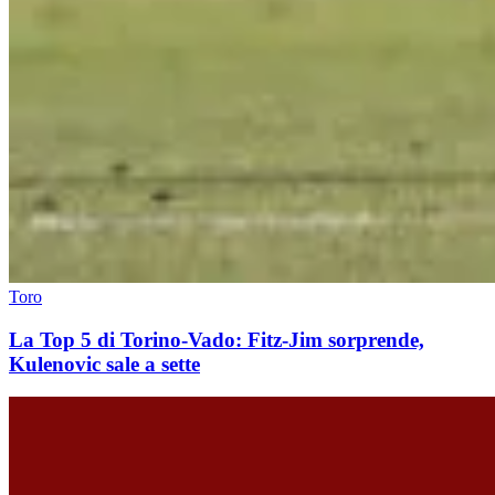
Toro
La Top 5 di Torino-Vado: Fitz-Jim sorprende,
Kulenovic sale a sette