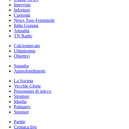
Interviste
Infortuni
Curiosità
News Toro Femminile
Italia Granata
Attualità
TN Radio
Calciomercato
Ultimissime
Obiettivi
Squadra
Approfondimenti
La Societa
Vecchie Glorie
Personaggi di spicco
Strutture
Maglia
Palmares
Sponsor
Partite
Cronaca live