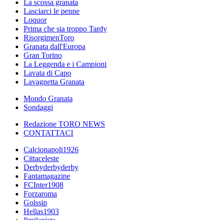
La scossa granata
Lasciarci le penne
Loquor
Prima che sia troppo Tardy
RisorgimenToro
Granata dall'Europa
Gran Torino
La Leggenda e i Campioni
Lavata di Capo
Lavagnetta Granata
Mondo Granata
Sondaggi
Redazione TORO NEWS
CONTATTACI
Calcionapoli1926
Cittaceleste
Derbyderbyderby
Fantamagazine
FCInter1908
Forzaroma
Golssip
Hellas1903