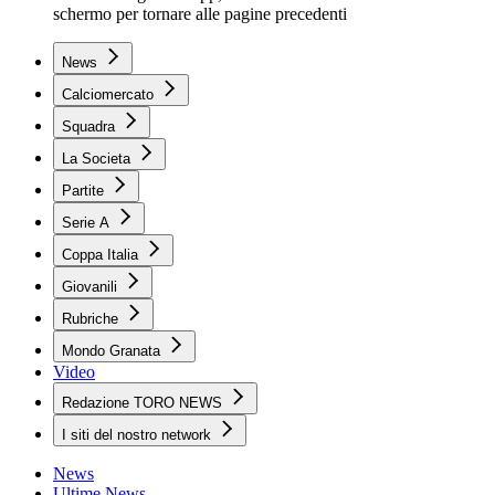
schermo per tornare alle pagine precedenti
News
Calciomercato
Squadra
La Societa
Partite
Serie A
Coppa Italia
Giovanili
Rubriche
Mondo Granata
Video
Redazione TORO NEWS
I siti del nostro network
News
Ultime News