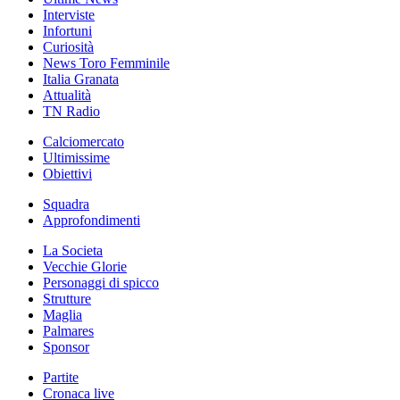
Interviste
Infortuni
Curiosità
News Toro Femminile
Italia Granata
Attualità
TN Radio
Calciomercato
Ultimissime
Obiettivi
Squadra
Approfondimenti
La Societa
Vecchie Glorie
Personaggi di spicco
Strutture
Maglia
Palmares
Sponsor
Partite
Cronaca live