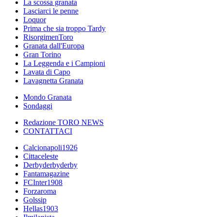
La scossa granata
Lasciarci le penne
Loquor
Prima che sia troppo Tardy
RisorgimenToro
Granata dall'Europa
Gran Torino
La Leggenda e i Campioni
Lavata di Capo
Lavagnetta Granata
Mondo Granata
Sondaggi
Redazione TORO NEWS
CONTATTACI
Calcionapoli1926
Cittaceleste
Derbyderbyderby
Fantamagazine
FCInter1908
Forzaroma
Golssip
Hellas1903