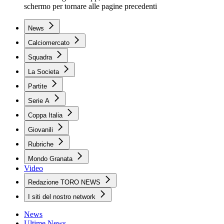
schermo per tornare alle pagine precedenti
News
Calciomercato
Squadra
La Societa
Partite
Serie A
Coppa Italia
Giovanili
Rubriche
Mondo Granata
Video
Redazione TORO NEWS
I siti del nostro network
News
Ultime News