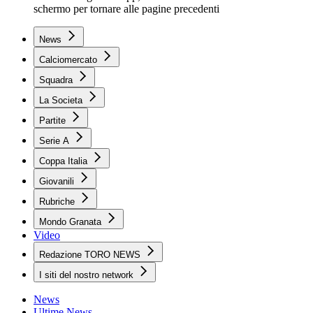
schermo per tornare alle pagine precedenti
News
Calciomercato
Squadra
La Societa
Partite
Serie A
Coppa Italia
Giovanili
Rubriche
Mondo Granata
Video
Redazione TORO NEWS
I siti del nostro network
News
Ultime News