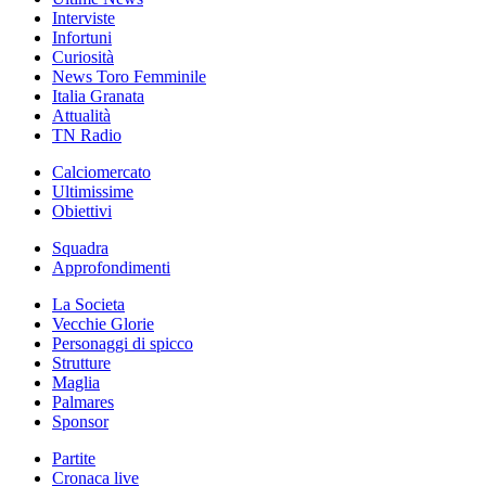
Interviste
Infortuni
Curiosità
News Toro Femminile
Italia Granata
Attualità
TN Radio
Calciomercato
Ultimissime
Obiettivi
Squadra
Approfondimenti
La Societa
Vecchie Glorie
Personaggi di spicco
Strutture
Maglia
Palmares
Sponsor
Partite
Cronaca live