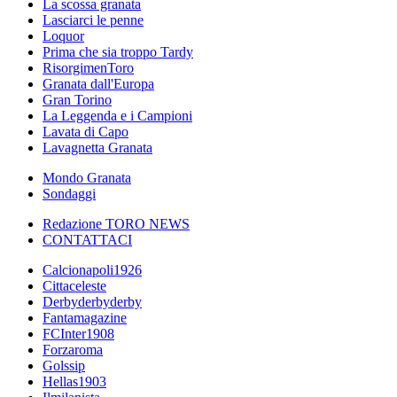
La scossa granata
Lasciarci le penne
Loquor
Prima che sia troppo Tardy
RisorgimenToro
Granata dall'Europa
Gran Torino
La Leggenda e i Campioni
Lavata di Capo
Lavagnetta Granata
Mondo Granata
Sondaggi
Redazione TORO NEWS
CONTATTACI
Calcionapoli1926
Cittaceleste
Derbyderbyderby
Fantamagazine
FCInter1908
Forzaroma
Golssip
Hellas1903