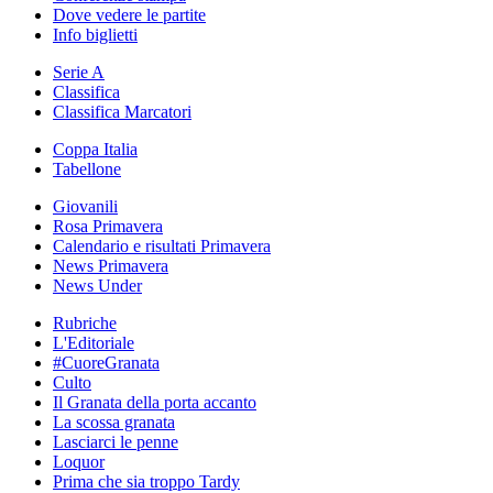
Dove vedere le partite
Info biglietti
Serie A
Classifica
Classifica Marcatori
Coppa Italia
Tabellone
Giovanili
Rosa Primavera
Calendario e risultati Primavera
News Primavera
News Under
Rubriche
L'Editoriale
#CuoreGranata
Culto
Il Granata della porta accanto
La scossa granata
Lasciarci le penne
Loquor
Prima che sia troppo Tardy