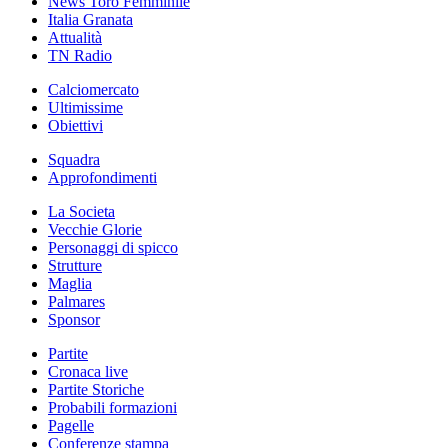
News Toro Femminile
Italia Granata
Attualità
TN Radio
Calciomercato
Ultimissime
Obiettivi
Squadra
Approfondimenti
La Societa
Vecchie Glorie
Personaggi di spicco
Strutture
Maglia
Palmares
Sponsor
Partite
Cronaca live
Partite Storiche
Probabili formazioni
Pagelle
Conferenze stampa