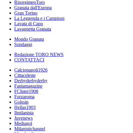
RisorgimenToro
Granata dall'Europa
Gran Torino
La Leggenda e i Campioni
Lavata di Capo
Lavagnetta Granata
Mondo Granata
Sondaggi
Redazione TORO NEWS
CONTATTACI
Calcionapoli1926
Cittaceleste
Derbyderbyderby
Fantamagazine
FCInter1908
Forzaroma
Golssip
Hellas1903
Ilmilanista
Juvenews
Mediagol
Milanistichannel