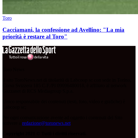
Toro
Cacciamani, la confessione ad Avellino: "La mia
priorità è restare al Toro"
Toro News
Il sito ToroNews.net di titolarità di Labcoop sc con sede in Torino,
Corso Svizzera 185 C.F./PI 09096480018, è affiliato al network
Gazzanet di RCS Mediagroup S.p.a.
Unico responsabile dei contenuti (testi, foto, video e grafiche) è
Labcoop sc;
Per ogni comunicazione avente ad oggetto i contenuti del Sito
scrivere a
redazione@toronews.net
Copyright 2021 © Tutti i diritti riservati.