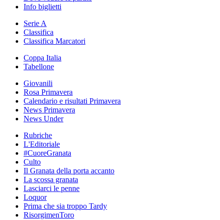
Info biglietti
Serie A
Classifica
Classifica Marcatori
Coppa Italia
Tabellone
Giovanili
Rosa Primavera
Calendario e risultati Primavera
News Primavera
News Under
Rubriche
L'Editoriale
#CuoreGranata
Culto
Il Granata della porta accanto
La scossa granata
Lasciarci le penne
Loquor
Prima che sia troppo Tardy
RisorgimenToro