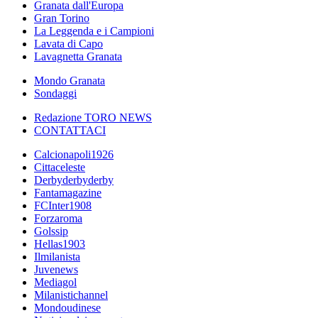
Granata dall'Europa
Gran Torino
La Leggenda e i Campioni
Lavata di Capo
Lavagnetta Granata
Mondo Granata
Sondaggi
Redazione TORO NEWS
CONTATTACI
Calcionapoli1926
Cittaceleste
Derbyderbyderby
Fantamagazine
FCInter1908
Forzaroma
Golssip
Hellas1903
Ilmilanista
Juvenews
Mediagol
Milanistichannel
Mondoudinese