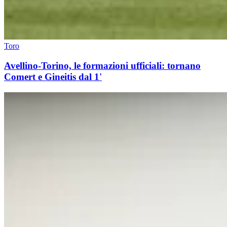
Toro
Avellino-Torino, le formazioni ufficiali: tornano
Comert e Gineitis dal 1'