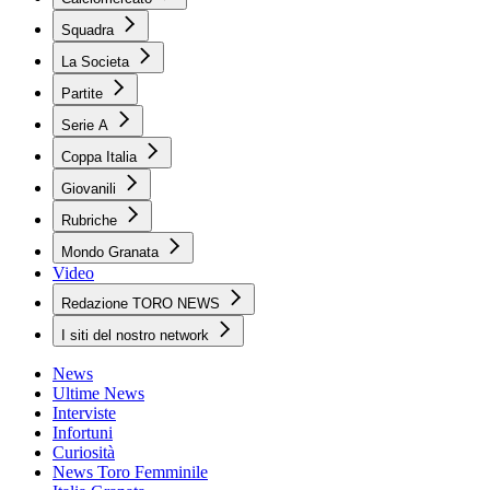
Squadra
La Societa
Partite
Serie A
Coppa Italia
Giovanili
Rubriche
Mondo Granata
Video
Redazione TORO NEWS
I siti del nostro network
News
Ultime News
Interviste
Infortuni
Curiosità
News Toro Femminile