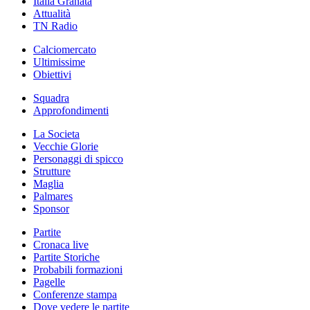
Italia Granata
Attualità
TN Radio
Calciomercato
Ultimissime
Obiettivi
Squadra
Approfondimenti
La Societa
Vecchie Glorie
Personaggi di spicco
Strutture
Maglia
Palmares
Sponsor
Partite
Cronaca live
Partite Storiche
Probabili formazioni
Pagelle
Conferenze stampa
Dove vedere le partite