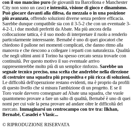
con il suo mancino puro
(le giovanili tra Barcellona e Manchester
City non sono un caso)
e intensità, visione di gioco e dinamismo.
Può giocare davanti alla difesa, da mezzala o in una posizione
più avanzata
, offrendo soluzioni diverse senza perdere efficacia.
Sarebbe dunque compatibile sia con il 3-5-2 che con un eventuale 3-
4-2-1, i due moduli preferiti da Abate. Ma più ancora della
collocazione tattica, è il suo modo di interpretare il ruolo a renderlo
particolarmente interessante. Bernabé è uno di quei giocatori che
chiedono il pallone nei momenti complicati, che danno ritmo alla
manovra e che riescono a collegare i reparti con naturalezza. Qualità
che negli ultimi anni il Torino ha spesso cercato senza trovarle con
continuità. Per questo motivo il suo eventuale arrivo
rappresenterebbe molto più di un semplice rinforzo.
Sarebbe un
segnale tecnico preciso, una scelta che andrebbe nella direzione
di costruire una squadra più propositiva e più ricca di soluzioni.
Le difficoltà dell'operazione restano evidenti, ma è proprio da profili
di questo livello che si misura l'ambizione di un progetto. E se il
Toro vuole davvero consegnare ad Abate una squadra, che vuole
quantomeno provare a fare un salto di qualità, Bernabé è uno di quei
nomi per cui vale la pena provare ad andare oltre le difficoltà del
mercato.
Immaginarsi un centrocampo con tre tra: Ilkhan,
Bernabé, Casadei e Vlasic...
© RIPRODUZIONE RISERVATA