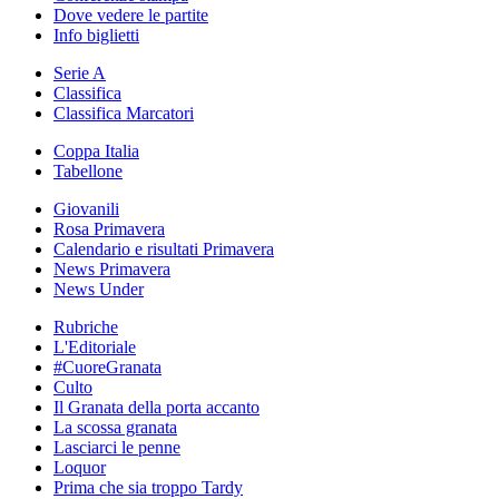
Dove vedere le partite
Info biglietti
Serie A
Classifica
Classifica Marcatori
Coppa Italia
Tabellone
Giovanili
Rosa Primavera
Calendario e risultati Primavera
News Primavera
News Under
Rubriche
L'Editoriale
#CuoreGranata
Culto
Il Granata della porta accanto
La scossa granata
Lasciarci le penne
Loquor
Prima che sia troppo Tardy