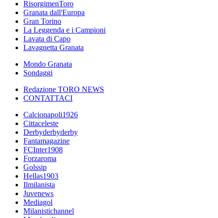
RisorgimenToro
Granata dall'Europa
Gran Torino
La Leggenda e i Campioni
Lavata di Capo
Lavagnetta Granata
Mondo Granata
Sondaggi
Redazione TORO NEWS
CONTATTACI
Calcionapoli1926
Cittaceleste
Derbyderbyderby
Fantamagazine
FCInter1908
Forzaroma
Golssip
Hellas1903
Ilmilanista
Juvenews
Mediagol
Milanistichannel