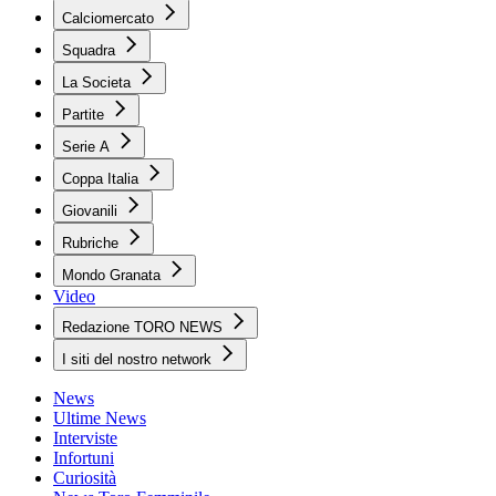
Calciomercato
Squadra
La Societa
Partite
Serie A
Coppa Italia
Giovanili
Rubriche
Mondo Granata
Video
Redazione TORO NEWS
I siti del nostro network
News
Ultime News
Interviste
Infortuni
Curiosità