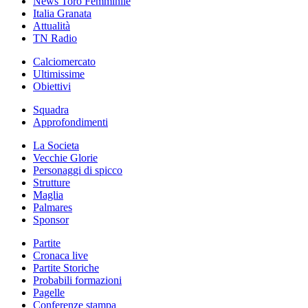
News Toro Femminile
Italia Granata
Attualità
TN Radio
Calciomercato
Ultimissime
Obiettivi
Squadra
Approfondimenti
La Societa
Vecchie Glorie
Personaggi di spicco
Strutture
Maglia
Palmares
Sponsor
Partite
Cronaca live
Partite Storiche
Probabili formazioni
Pagelle
Conferenze stampa