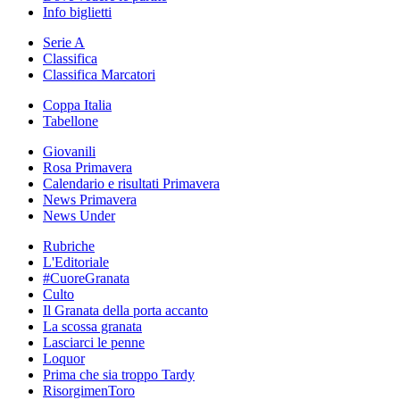
Info biglietti
Serie A
Classifica
Classifica Marcatori
Coppa Italia
Tabellone
Giovanili
Rosa Primavera
Calendario e risultati Primavera
News Primavera
News Under
Rubriche
L'Editoriale
#CuoreGranata
Culto
Il Granata della porta accanto
La scossa granata
Lasciarci le penne
Loquor
Prima che sia troppo Tardy
RisorgimenToro