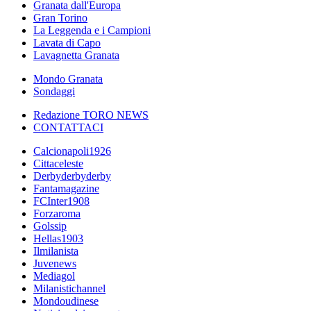
Granata dall'Europa
Gran Torino
La Leggenda e i Campioni
Lavata di Capo
Lavagnetta Granata
Mondo Granata
Sondaggi
Redazione TORO NEWS
CONTATTACI
Calcionapoli1926
Cittaceleste
Derbyderbyderby
Fantamagazine
FCInter1908
Forzaroma
Golssip
Hellas1903
Ilmilanista
Juvenews
Mediagol
Milanistichannel
Mondoudinese