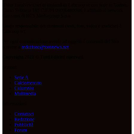
Il sito ToroNews.net di titolarità di Labcoop sc con sede in Torino,
Corso Svizzera 185 C.F./PI 09096480018, è affiliato al network
Gazzanet di RCS Mediagroup S.p.a.
Unico responsabile dei contenuti (testi, foto, video e grafiche) è
Labcoop sc;
Per ogni comunicazione avente ad oggetto i contenuti del Sito
scrivere a
redazione@toronews.net
Copyright 2021 © Tutti i diritti riservati.
Sezioni
Serie A
Calciomercato
Columnist
Multimedia
Informazioni
Contattaci
Redazione
Pubblicità
Forum