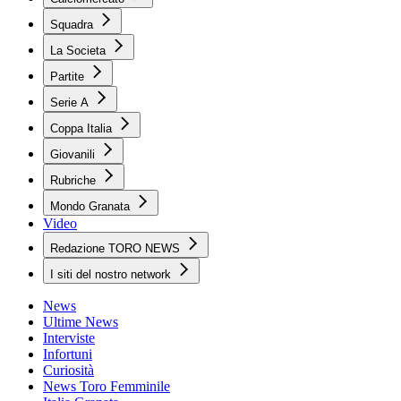
Squadra
La Societa
Partite
Serie A
Coppa Italia
Giovanili
Rubriche
Mondo Granata
Video
Redazione TORO NEWS
I siti del nostro network
News
Ultime News
Interviste
Infortuni
Curiosità
News Toro Femminile