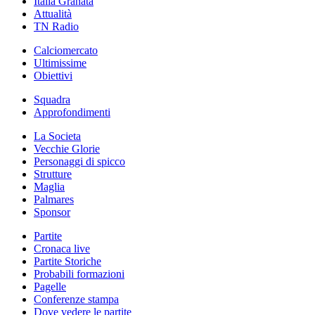
Italia Granata
Attualità
TN Radio
Calciomercato
Ultimissime
Obiettivi
Squadra
Approfondimenti
La Societa
Vecchie Glorie
Personaggi di spicco
Strutture
Maglia
Palmares
Sponsor
Partite
Cronaca live
Partite Storiche
Probabili formazioni
Pagelle
Conferenze stampa
Dove vedere le partite