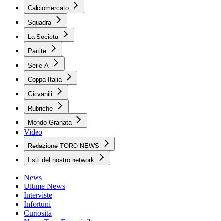
Calciomercato
Squadra
La Societa
Partite
Serie A
Coppa Italia
Giovanili
Rubriche
Mondo Granata
Video
Redazione TORO NEWS
I siti del nostro network
News
Ultime News
Interviste
Infortuni
Curiosità