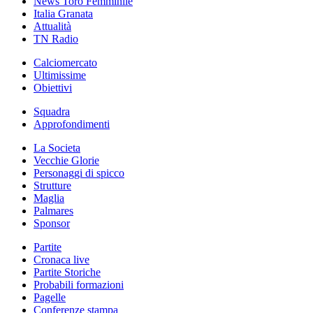
News Toro Femminile
Italia Granata
Attualità
TN Radio
Calciomercato
Ultimissime
Obiettivi
Squadra
Approfondimenti
La Societa
Vecchie Glorie
Personaggi di spicco
Strutture
Maglia
Palmares
Sponsor
Partite
Cronaca live
Partite Storiche
Probabili formazioni
Pagelle
Conferenze stampa