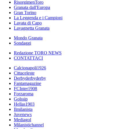
RisorgimenToro
Granata dall'Europa
Gran Torino
La Leggenda e i Campioni
Lavata di Capo
Lavagnetta Granata
Mondo Granata
Sondaggi
Redazione TORO NEWS
CONTATTACI
Calcionapoli1926
Cittaceleste
Derbyderbyderby
Fantamagazine
FCInter1908
Forzaroma
Golssip
Hellas1903
Ilmilanista
Juvenews
Mediagol
Milanistichannel