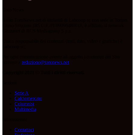
Toro News
Il sito ToroNews.net di titolarità di Labcoop sc con sede in Torino,
Corso Svizzera 185 C.F./PI 09096480018, è affiliato al network
Gazzanet di RCS Mediagroup S.p.a.
Unico responsabile dei contenuti (testi, foto, video e grafiche) è
Labcoop sc;
Per ogni comunicazione avente ad oggetto i contenuti del Sito
scrivere a
redazione@toronews.net
Copyright 2021 © Tutti i diritti riservati.
Sezioni
Serie A
Calciomercato
Columnist
Multimedia
Informazioni
Contattaci