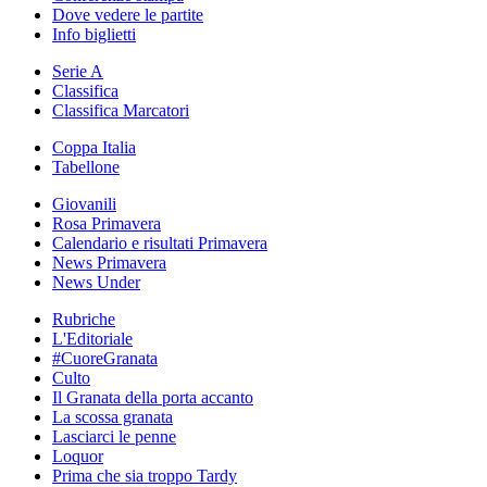
Dove vedere le partite
Info biglietti
Serie A
Classifica
Classifica Marcatori
Coppa Italia
Tabellone
Giovanili
Rosa Primavera
Calendario e risultati Primavera
News Primavera
News Under
Rubriche
L'Editoriale
#CuoreGranata
Culto
Il Granata della porta accanto
La scossa granata
Lasciarci le penne
Loquor
Prima che sia troppo Tardy