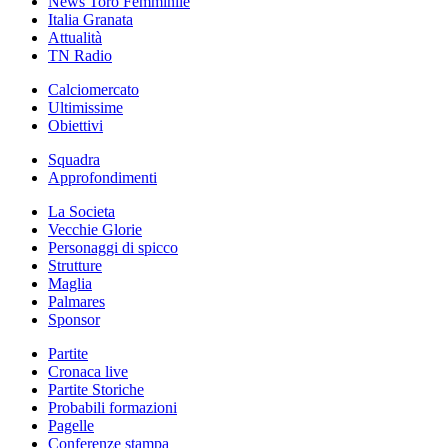
News Toro Femminile
Italia Granata
Attualità
TN Radio
Calciomercato
Ultimissime
Obiettivi
Squadra
Approfondimenti
La Societa
Vecchie Glorie
Personaggi di spicco
Strutture
Maglia
Palmares
Sponsor
Partite
Cronaca live
Partite Storiche
Probabili formazioni
Pagelle
Conferenze stampa