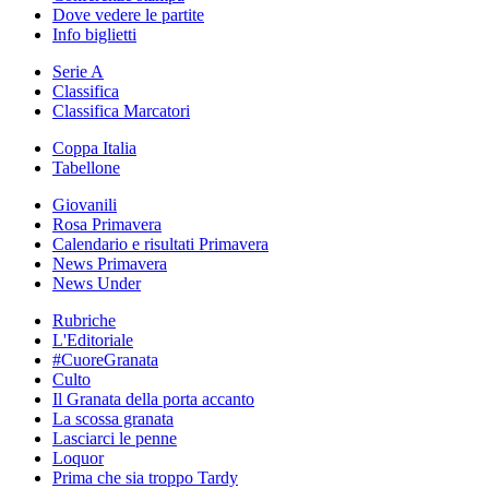
Dove vedere le partite
Info biglietti
Serie A
Classifica
Classifica Marcatori
Coppa Italia
Tabellone
Giovanili
Rosa Primavera
Calendario e risultati Primavera
News Primavera
News Under
Rubriche
L'Editoriale
#CuoreGranata
Culto
Il Granata della porta accanto
La scossa granata
Lasciarci le penne
Loquor
Prima che sia troppo Tardy