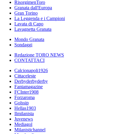
RisorgimenToro
Granata dall'Europa
Gran Torino
La Leggenda e i Campioni
Lavata di Capo
Lavagnetta Granata
Mondo Granata
Sondaggi
Redazione TORO NEWS
CONTATTACI
Calcionapoli1926
Cittaceleste
Derbyderbyderby
Fantamagazine
FCInter1908
Forzaroma
Golssip
Hellas1903
Ilmilanista
Juvenews
Mediagol
Milanistichannel