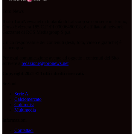
Toro News
Il sito ToroNews.net di titolarità di Labcoop sc con sede in Torino,
Corso Svizzera 185 C.F./PI 09096480018, è affiliato al network
Gazzanet di RCS Mediagroup S.p.a.
Unico responsabile dei contenuti (testi, foto, video e grafiche) è
Labcoop sc;
Per ogni comunicazione avente ad oggetto i contenuti del Sito
scrivere a
redazione@toronews.net
Copyright 2021 © Tutti i diritti riservati.
Sezioni
Serie A
Calciomercato
Columnist
Multimedia
Informazioni
Contattaci