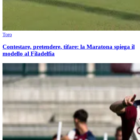
Toro
Contestare, pretendere, tifare: la Maratona spiega il
modello al Filadelfia