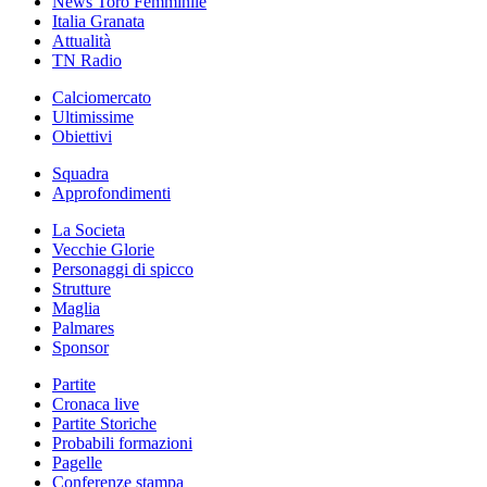
News Toro Femminile
Italia Granata
Attualità
TN Radio
Calciomercato
Ultimissime
Obiettivi
Squadra
Approfondimenti
La Societa
Vecchie Glorie
Personaggi di spicco
Strutture
Maglia
Palmares
Sponsor
Partite
Cronaca live
Partite Storiche
Probabili formazioni
Pagelle
Conferenze stampa