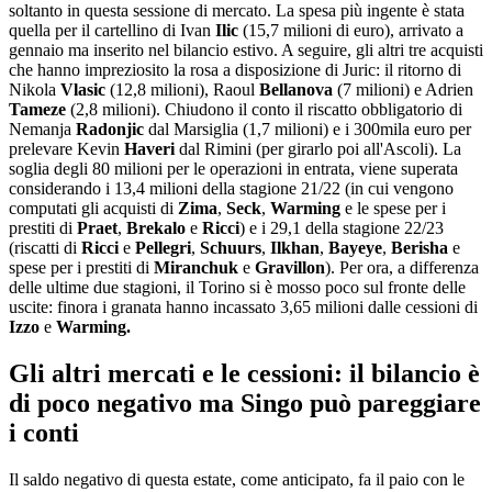
soltanto in questa sessione di mercato. La spesa più ingente è stata
quella per il cartellino di Ivan
Ilic
(15,7 milioni di euro), arrivato a
gennaio ma inserito nel bilancio estivo. A seguire, gli altri tre acquisti
che hanno impreziosito la rosa a disposizione di Juric: il ritorno di
Nikola
Vlasic
(12,8 milioni), Raoul
Bellanova
(7 milioni) e Adrien
Tameze
(2,8 milioni). Chiudono il conto il riscatto obbligatorio di
Nemanja
Radonjic
dal Marsiglia (1,7 milioni) e i 300mila euro per
prelevare Kevin
Haveri
dal Rimini (per girarlo poi all'Ascoli). La
soglia degli 80 milioni per le operazioni in entrata, viene superata
considerando i 13,4 milioni della stagione 21/22 (in cui vengono
computati gli acquisti di
Zima
,
Seck
,
Warming
e le spese per i
prestiti di
Praet
,
Brekalo
e
Ricci
) e i 29,1 della stagione 22/23
(riscatti di
Ricci
e
Pellegri
,
Schuurs
,
Ilkhan
,
Bayeye
,
Berisha
e
spese per i prestiti di
Miranchuk
e
Gravillon
). Per ora, a differenza
delle ultime due stagioni, il Torino si è mosso poco sul fronte delle
uscite: finora i granata hanno incassato 3,65 milioni dalle cessioni di
Izzo
e
Warming.
Gli altri mercati e le cessioni: il bilancio è
di poco negativo ma Singo può pareggiare
i conti
Il saldo negativo di questa estate, come anticipato, fa il paio con le