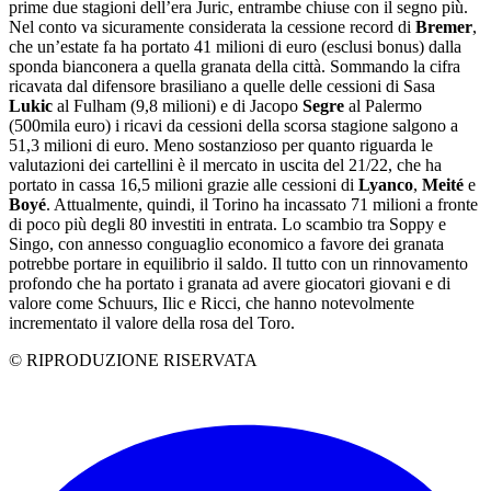
prime due stagioni dell’era Juric, entrambe chiuse con il segno più.
Nel conto va sicuramente considerata la cessione record di
Bremer
,
che un’estate fa ha portato 41 milioni di euro (esclusi bonus) dalla
sponda bianconera a quella granata della città. Sommando la cifra
ricavata dal difensore brasiliano a quelle delle cessioni di Sasa
Lukic
al Fulham (9,8 milioni) e di Jacopo
Segre
al Palermo
(500mila euro) i ricavi da cessioni della scorsa stagione salgono a
51,3 milioni di euro. Meno sostanzioso per quanto riguarda le
valutazioni dei cartellini è il mercato in uscita del 21/22, che ha
portato in cassa 16,5 milioni grazie alle cessioni di
Lyanco
,
Meité
e
Boyé
. Attualmente, quindi, il Torino ha incassato 71 milioni a fronte
di poco più degli 80 investiti in entrata. Lo scambio tra Soppy e
Singo, con annesso conguaglio economico a favore dei granata
potrebbe portare in equilibrio il saldo. Il tutto con un rinnovamento
profondo che ha portato i granata ad avere giocatori giovani e di
valore come Schuurs, Ilic e Ricci, che hanno notevolmente
incrementato il valore della rosa del Toro.
© RIPRODUZIONE RISERVATA