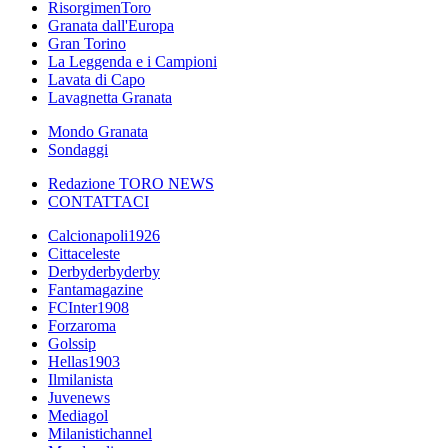
RisorgimenToro
Granata dall'Europa
Gran Torino
La Leggenda e i Campioni
Lavata di Capo
Lavagnetta Granata
Mondo Granata
Sondaggi
Redazione TORO NEWS
CONTATTACI
Calcionapoli1926
Cittaceleste
Derbyderbyderby
Fantamagazine
FCInter1908
Forzaroma
Golssip
Hellas1903
Ilmilanista
Juvenews
Mediagol
Milanistichannel