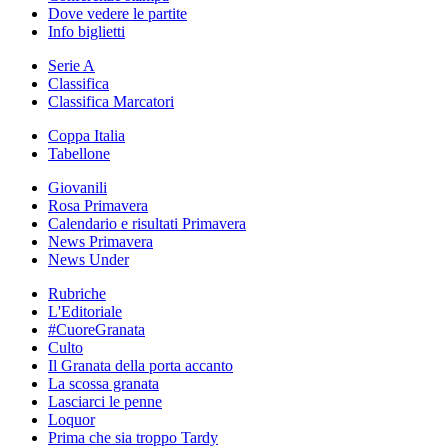
Dove vedere le partite
Info biglietti
Serie A
Classifica
Classifica Marcatori
Coppa Italia
Tabellone
Giovanili
Rosa Primavera
Calendario e risultati Primavera
News Primavera
News Under
Rubriche
L'Editoriale
#CuoreGranata
Culto
Il Granata della porta accanto
La scossa granata
Lasciarci le penne
Loquor
Prima che sia troppo Tardy