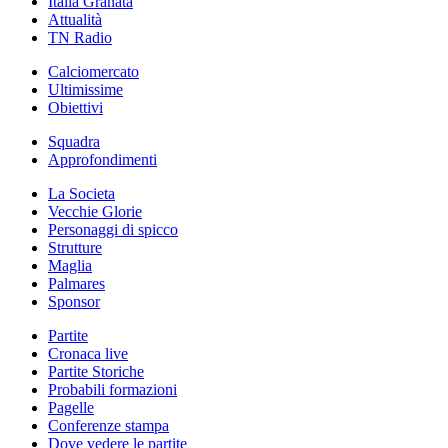
Italia Granata
Attualità
TN Radio
Calciomercato
Ultimissime
Obiettivi
Squadra
Approfondimenti
La Societa
Vecchie Glorie
Personaggi di spicco
Strutture
Maglia
Palmares
Sponsor
Partite
Cronaca live
Partite Storiche
Probabili formazioni
Pagelle
Conferenze stampa
Dove vedere le partite