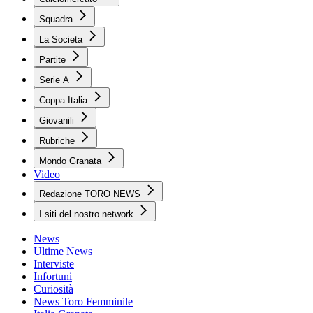
Squadra
La Societa
Partite
Serie A
Coppa Italia
Giovanili
Rubriche
Mondo Granata
Video
Redazione TORO NEWS
I siti del nostro network
News
Ultime News
Interviste
Infortuni
Curiosità
News Toro Femminile