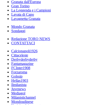
Granata dall'Europa
Gran Torino
La Leggenda e i Campioni
Lavata di Capo
Lavagnetta Granata
Mondo Granata
Sondaggi
Redazione TORO NEWS
CONTATTACI
Calcionapoli1926
Cittaceleste
Derbyderbyderby
Fantamagazine
FCInter1908
Forzaroma
Golssip
Hellas1903
Ilmilanista
Juvenews
Mediagol
Milanistichannel
Mondoudinese