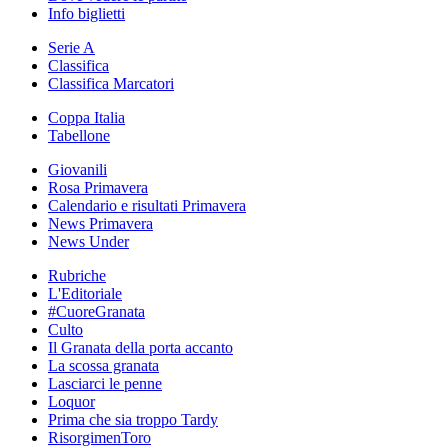
Info biglietti
Serie A
Classifica
Classifica Marcatori
Coppa Italia
Tabellone
Giovanili
Rosa Primavera
Calendario e risultati Primavera
News Primavera
News Under
Rubriche
L'Editoriale
#CuoreGranata
Culto
Il Granata della porta accanto
La scossa granata
Lasciarci le penne
Loquor
Prima che sia troppo Tardy
RisorgimenToro