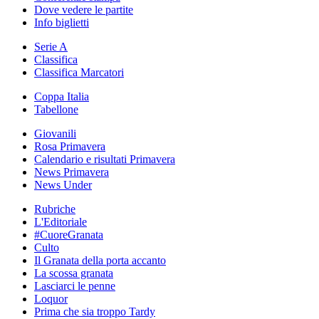
Dove vedere le partite
Info biglietti
Serie A
Classifica
Classifica Marcatori
Coppa Italia
Tabellone
Giovanili
Rosa Primavera
Calendario e risultati Primavera
News Primavera
News Under
Rubriche
L'Editoriale
#CuoreGranata
Culto
Il Granata della porta accanto
La scossa granata
Lasciarci le penne
Loquor
Prima che sia troppo Tardy