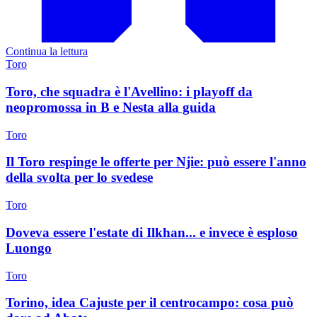
Continua la lettura
Toro
Toro, che squadra è l'Avellino: i playoff da
neopromossa in B e Nesta alla guida
Toro
Il Toro respinge le offerte per Njie: può essere l'anno
della svolta per lo svedese
Toro
Doveva essere l'estate di Ilkhan... e invece è esploso
Luongo
Toro
Torino, idea Cajuste per il centrocampo: cosa può