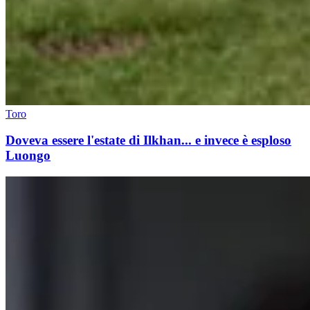
Toro
Doveva essere l'estate di Ilkhan... e invece è esploso
Luongo