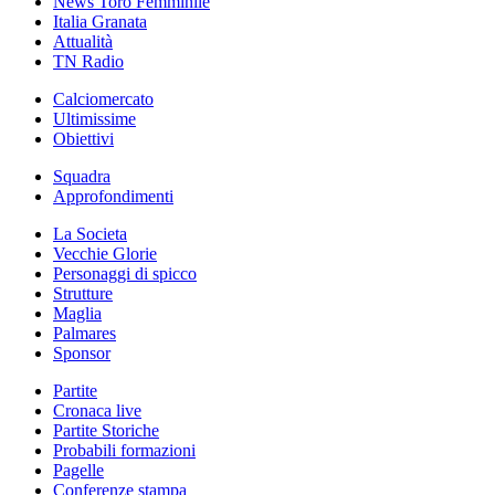
News Toro Femminile
Italia Granata
Attualità
TN Radio
Calciomercato
Ultimissime
Obiettivi
Squadra
Approfondimenti
La Societa
Vecchie Glorie
Personaggi di spicco
Strutture
Maglia
Palmares
Sponsor
Partite
Cronaca live
Partite Storiche
Probabili formazioni
Pagelle
Conferenze stampa