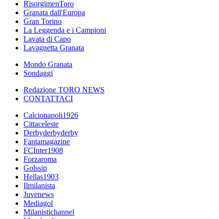
RisorgimenToro
Granata dall'Europa
Gran Torino
La Leggenda e i Campioni
Lavata di Capo
Lavagnetta Granata
Mondo Granata
Sondaggi
Redazione TORO NEWS
CONTATTACI
Calcionapoli1926
Cittaceleste
Derbyderbyderby
Fantamagazine
FCInter1908
Forzaroma
Golssip
Hellas1903
Ilmilanista
Juvenews
Mediagol
Milanistichannel