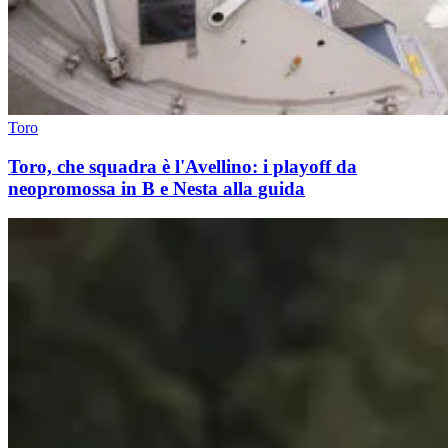
Toro
Toro, che squadra è l'Avellino: i playoff da
neopromossa in B e Nesta alla guida