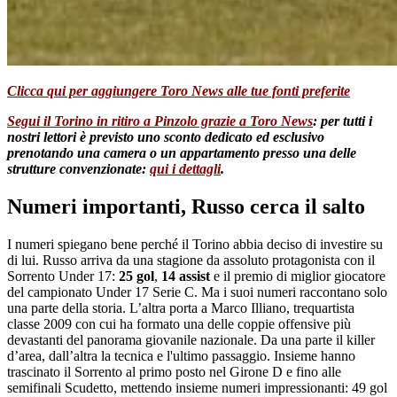
Clicca qui per aggiungere Toro News alle tue fonti preferite
Segui il Torino in ritiro a Pinzolo grazie a Toro News
: per tutti i
nostri lettori è previsto uno sconto dedicato ed esclusivo
prenotando una camera o un appartamento presso una delle
strutture convenzionate:
qui i dettagli
.
Numeri importanti, Russo cerca il salto
I numeri spiegano bene perché il Torino abbia deciso di investire su
di lui. Russo arriva da una stagione da assoluto protagonista con il
Sorrento Under 17:
25 gol
,
14 assist
e il premio di miglior giocatore
del campionato Under 17 Serie C. Ma i suoi numeri raccontano solo
una parte della storia. L’altra porta a Marco Illiano, trequartista
classe 2009 con cui ha formato una delle coppie offensive più
devastanti del panorama giovanile nazionale. Da una parte il killer
d’area, dall’altra la tecnica e l'ultimo passaggio. Insieme hanno
trascinato il Sorrento al primo posto nel Girone D e fino alle
semifinali Scudetto, mettendo insieme numeri impressionanti: 49 gol