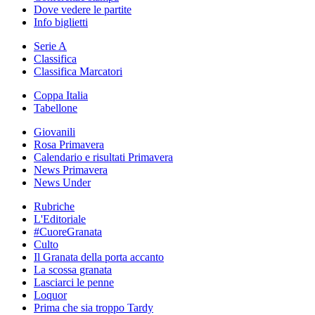
Dove vedere le partite
Info biglietti
Serie A
Classifica
Classifica Marcatori
Coppa Italia
Tabellone
Giovanili
Rosa Primavera
Calendario e risultati Primavera
News Primavera
News Under
Rubriche
L'Editoriale
#CuoreGranata
Culto
Il Granata della porta accanto
La scossa granata
Lasciarci le penne
Loquor
Prima che sia troppo Tardy