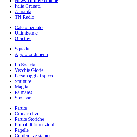
News Toro Femminile
Italia Granata
Attualità
TN Radio
Calciomercato
Ultimissime
Obiettivi
Squadra
Approfondimenti
La Societa
Vecchie Glorie
Personaggi di spicco
Strutture
Maglia
Palmares
Sponsor
Partite
Cronaca live
Partite Storiche
Probabili formazioni
Pagelle
Conferenze stampa