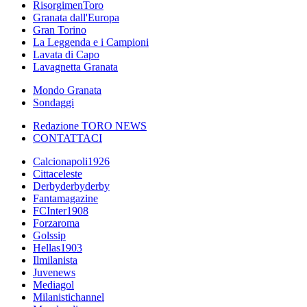
RisorgimenToro
Granata dall'Europa
Gran Torino
La Leggenda e i Campioni
Lavata di Capo
Lavagnetta Granata
Mondo Granata
Sondaggi
Redazione TORO NEWS
CONTATTACI
Calcionapoli1926
Cittaceleste
Derbyderbyderby
Fantamagazine
FCInter1908
Forzaroma
Golssip
Hellas1903
Ilmilanista
Juvenews
Mediagol
Milanistichannel