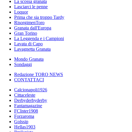
La scossa granata
Lasciarci le penne
Loquor
Prima che sia troppo Tardy
RisorgimenToro
Granata dall'Europa
Gran Torino
La Leggenda e i Campioni
Lavata di Capo
Lavagnetta Granata
Mondo Granata
Sondaggi
Redazione TORO NEWS
CONTATTACI
Calcionapoli1926
Cittaceleste
Derbyderbyderby
Fantamagazine
FCInter1908
Forzaroma
Golssip
Hellas1903