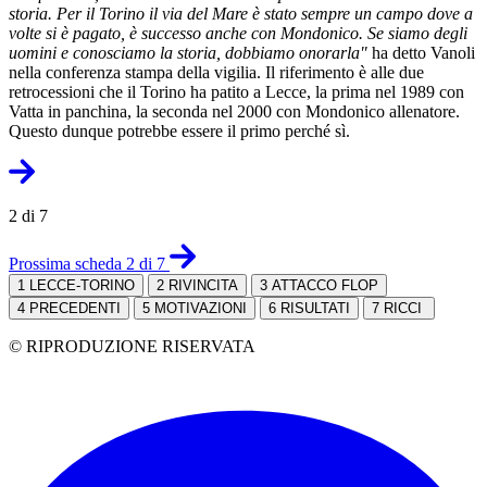
storia. Per il Torino il via del Mare è stato sempre un campo dove a
volte si è pagato, è successo anche con Mondonico. Se siamo degli
uomini e conosciamo la storia, dobbiamo onorarla"
ha detto Vanoli
nella conferenza stampa della vigilia. Il riferimento è alle due
retrocessioni che il Torino ha patito a Lecce, la prima nel 1989 con
Vatta in panchina, la seconda nel 2000 con Mondonico allenatore.
Questo dunque potrebbe essere il primo perché sì.
2 di 7
Prossima scheda 2 di 7
1
LECCE-TORINO
2
RIVINCITA
3
ATTACCO FLOP
4
PRECEDENTI
5
MOTIVAZIONI
6
RISULTATI
7
RICCI
© RIPRODUZIONE RISERVATA