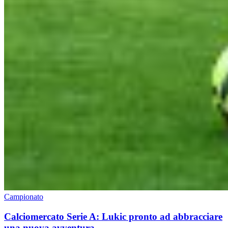
Campionato
Calciomercato Serie A: Lukic pronto ad abbracciare
una nuova avventura