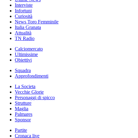
Interviste
Infortuni
Curiosità
News Toro Femminile
Italia Granata
Attualità
TN Radio
Calciomercato
Ultimissime
Obiettivi
Squadra
Approfondimenti
La Societa
Vecchie Glorie
Personaggi di spicco
Strutture
Maglia
Palmares
Sponsor
Partite
Cronaca live