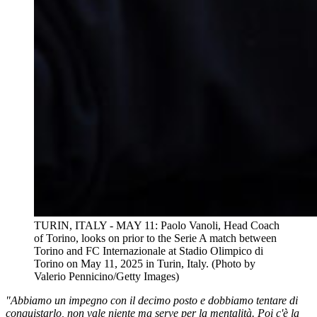
TURIN, ITALY - MAY 11: Paolo Vanoli, Head Coach
of Torino, looks on prior to the Serie A match between
Torino and FC Internazionale at Stadio Olimpico di
Torino on May 11, 2025 in Turin, Italy. (Photo by
Valerio Pennicino/Getty Images)
"Abbiamo un impegno con il decimo posto e dobbiamo tentare di
conquistarlo, non vale niente ma serve per la mentalità. Poi c'è la