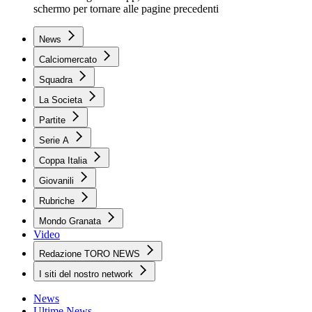
schermo per tornare alle pagine precedenti
News
Calciomercato
Squadra
La Societa
Partite
Serie A
Coppa Italia
Giovanili
Rubriche
Mondo Granata
Video
Redazione TORO NEWS
I siti del nostro network
News
Ultime News