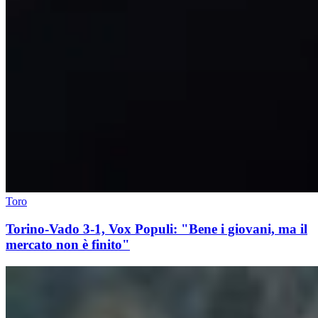
Toro
Torino-Vado 3-1, Vox Populi: "Bene i giovani, ma il
mercato non è finito"