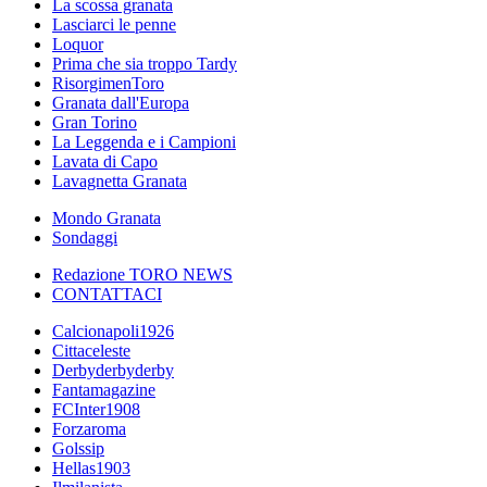
La scossa granata
Lasciarci le penne
Loquor
Prima che sia troppo Tardy
RisorgimenToro
Granata dall'Europa
Gran Torino
La Leggenda e i Campioni
Lavata di Capo
Lavagnetta Granata
Mondo Granata
Sondaggi
Redazione TORO NEWS
CONTATTACI
Calcionapoli1926
Cittaceleste
Derbyderbyderby
Fantamagazine
FCInter1908
Forzaroma
Golssip
Hellas1903