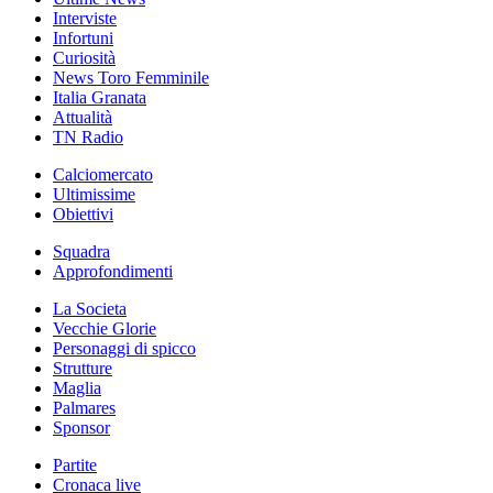
Interviste
Infortuni
Curiosità
News Toro Femminile
Italia Granata
Attualità
TN Radio
Calciomercato
Ultimissime
Obiettivi
Squadra
Approfondimenti
La Societa
Vecchie Glorie
Personaggi di spicco
Strutture
Maglia
Palmares
Sponsor
Partite
Cronaca live