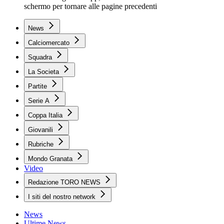
schermo per tornare alle pagine precedenti
News
Calciomercato
Squadra
La Societa
Partite
Serie A
Coppa Italia
Giovanili
Rubriche
Mondo Granata
Video
Redazione TORO NEWS
I siti del nostro network
News
Ultime News