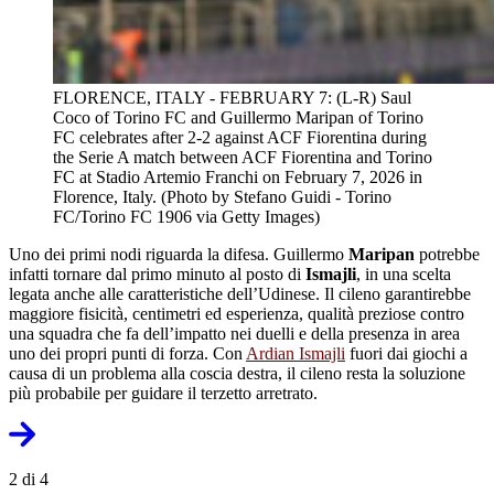
FLORENCE, ITALY - FEBRUARY 7: (L-R) Saul
Coco of Torino FC and Guillermo Maripan of Torino
FC celebrates after 2-2 against ACF Fiorentina during
the Serie A match between ACF Fiorentina and Torino
FC at Stadio Artemio Franchi on February 7, 2026 in
Florence, Italy. (Photo by Stefano Guidi - Torino
FC/Torino FC 1906 via Getty Images)
Uno dei primi nodi riguarda la difesa. Guillermo
Maripan
potrebbe
infatti tornare dal primo minuto al posto di
Ismajli
, in una scelta
legata anche alle caratteristiche dell’Udinese. Il cileno garantirebbe
maggiore fisicità, centimetri ed esperienza, qualità preziose contro
una squadra che fa dell’impatto nei duelli e della presenza in area
uno dei propri punti di forza. Con
Ardian Ismajli
fuori dai giochi a
causa di un problema alla coscia destra, il cileno resta la soluzione
più probabile per guidare il terzetto arretrato.
2 di 4