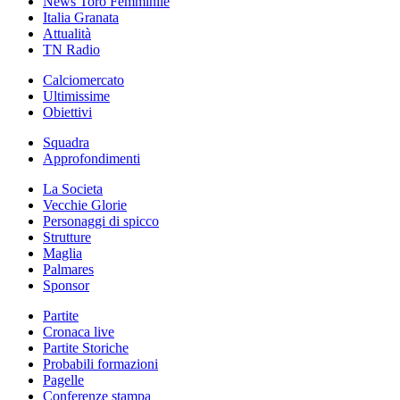
News Toro Femminile
Italia Granata
Attualità
TN Radio
Calciomercato
Ultimissime
Obiettivi
Squadra
Approfondimenti
La Societa
Vecchie Glorie
Personaggi di spicco
Strutture
Maglia
Palmares
Sponsor
Partite
Cronaca live
Partite Storiche
Probabili formazioni
Pagelle
Conferenze stampa