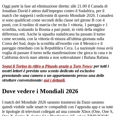
Oggi parte la fase ad eliminazione diretta: alle 21.00 il Canada di
Jonathan David è atteso dall'impegno contro il Sudafrica, per il
match che stapperà i sedicesimi di questo Mondiale 2026. I canadesi
si sono qualificati come secondi della classe nel girone B con 4
punti, con il ruolino di marcia che recita 1 vittoria, 1 pareggio e 1
sconfitta, scalzando la Bosnia a pari punti, in virtù della miglior
differenza reti. Anche la squadra sudafricana ha passato il turno
come seconda, con la vittoria di misura all'ultima giornata sulla
Corea del Sud, dopo la sconfitta all'esordio con il Messico e il
pareggio rimediato con la Repubblica Ceca. La nazionale rossa avrà
voglia di passare il turno nella manifestazione che gioca in casa e in
California dovrà stare attenta a non sottovalutare i Bafana Bafana.
Segui il Torino in ritiro a Pinzolo grazie a Toro News
: per tutti i
nostri lettori è previsto uno sconto dedicato ed esclusivo
prenotando una camera o un appartamento presso una delle
strutture convenzionate:
qui i dettagli
.
Dove vedere i Mondiali 2026
I match del Mondiale 2026 saranno trasmessi da Dazn saranno
quindi visibile sulle smart tv compatibili con l’apposita app e su tutte
le tipologie di televisori collegati ad una console Xbox (One, One S,