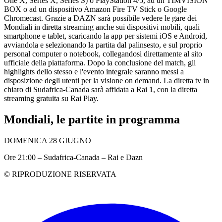
One X, Series X, Series S) o PlayStation 4/5, ad un TIMVISION
BOX o ad un dispositivo Amazon Fire TV Stick o Google
Chromecast. Grazie a DAZN sarà possibile vedere le gare dei
Mondiali in diretta streaming anche sui dispositivi mobili, quali
smartphone e tablet, scaricando la app per sistemi iOS e Android,
avviandola e selezionando la partita dal palinsesto, e sul proprio
personal computer o notebook, collegandosi direttamente al sito
ufficiale della piattaforma. Dopo la conclusione del match, gli
highlights dello stesso e l'evento integrale saranno messi a
disposizione degli utenti per la visione on demand. La diretta tv in
chiaro di Sudafrica-Canada sarà affidata a Rai 1, con la diretta
streaming gratuita su Rai Play.
Mondiali, le partite in programma
DOMENICA 28 GIUGNO
Ore 21:00 – Sudafrica-Canada – Rai e Dazn
© RIPRODUZIONE RISERVATA