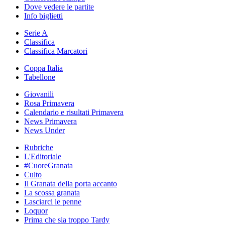
Dove vedere le partite
Info biglietti
Serie A
Classifica
Classifica Marcatori
Coppa Italia
Tabellone
Giovanili
Rosa Primavera
Calendario e risultati Primavera
News Primavera
News Under
Rubriche
L'Editoriale
#CuoreGranata
Culto
Il Granata della porta accanto
La scossa granata
Lasciarci le penne
Loquor
Prima che sia troppo Tardy