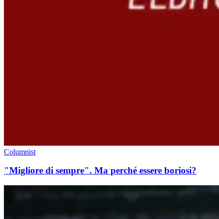
Columnist
"Migliore di sempre". Ma perché essere boriosi?