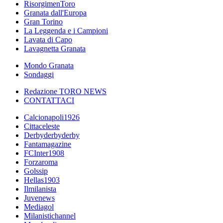
RisorgimenToro
Granata dall'Europa
Gran Torino
La Leggenda e i Campioni
Lavata di Capo
Lavagnetta Granata
Mondo Granata
Sondaggi
Redazione TORO NEWS
CONTATTACI
Calcionapoli1926
Cittaceleste
Derbyderbyderby
Fantamagazine
FCInter1908
Forzaroma
Golssip
Hellas1903
Ilmilanista
Juvenews
Mediagol
Milanistichannel