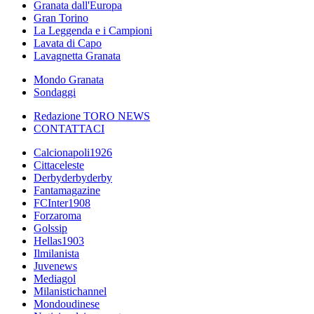
Granata dall'Europa
Gran Torino
La Leggenda e i Campioni
Lavata di Capo
Lavagnetta Granata
Mondo Granata
Sondaggi
Redazione TORO NEWS
CONTATTACI
Calcionapoli1926
Cittaceleste
Derbyderbyderby
Fantamagazine
FCInter1908
Forzaroma
Golssip
Hellas1903
Ilmilanista
Juvenews
Mediagol
Milanistichannel
Mondoudinese