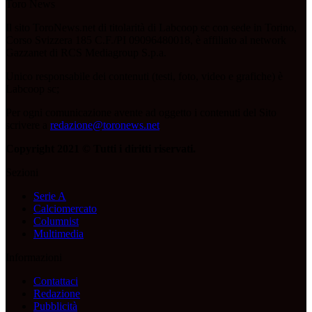
Toro News
Il sito ToroNews.net di titolarità di Labcoop sc con sede in Torino,
Corso Svizzera 185 C.F./PI 09096480018, è affiliato al network
Gazzanet di RCS Mediagroup S.p.a.
Unico responsabile dei contenuti (testi, foto, video e grafiche) è
Labcoop sc;
Per ogni comunicazione avente ad oggetto i contenuti del Sito
scrivere a
redazione@toronews.net
Copyright 2021 © Tutti i diritti riservati.
Sezioni
Serie A
Calciomercato
Columnist
Multimedia
Informazioni
Contattaci
Redazione
Pubblicità