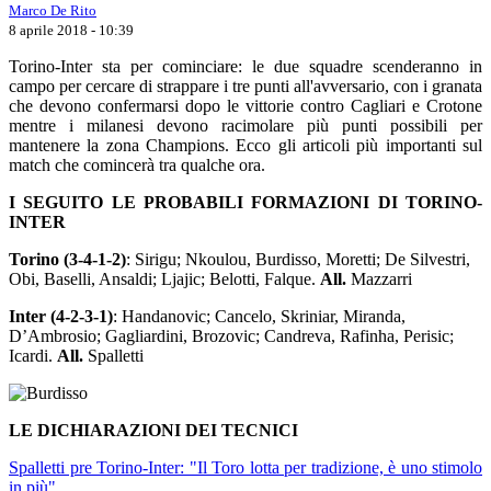
Marco De Rito
8 aprile 2018 - 10:39
Torino-Inter sta per cominciare: le due squadre scenderanno in
campo per cercare di strappare i tre punti all'avversario, con i granata
che devono confermarsi dopo le vittorie contro Cagliari e Crotone
mentre i milanesi devono racimolare più punti possibili per
mantenere la zona Champions. Ecco gli articoli più importanti sul
match che comincerà tra qualche ora.
I SEGUITO LE PROBABILI FORMAZIONI DI TORINO-
INTER
Torino (3-4-1-2)
: Sirigu; Nkoulou, Burdisso, Moretti; De Silvestri,
Obi, Baselli, Ansaldi; Ljajic; Belotti, Falque.
All.
Mazzarri
Inter (4-2-3-1)
: Handanovic; Cancelo, Skriniar, Miranda,
D’Ambrosio; Gagliardini, Brozovic; Candreva, Rafinha, Perisic;
Icardi.
All.
Spalletti
LE DICHIARAZIONI DEI TECNICI
Spalletti pre Torino-Inter: "Il Toro lotta per tradizione, è uno stimolo
in più"