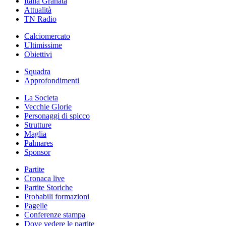
Italia Granata
Attualità
TN Radio
Calciomercato
Ultimissime
Obiettivi
Squadra
Approfondimenti
La Societa
Vecchie Glorie
Personaggi di spicco
Strutture
Maglia
Palmares
Sponsor
Partite
Cronaca live
Partite Storiche
Probabili formazioni
Pagelle
Conferenze stampa
Dove vedere le partite