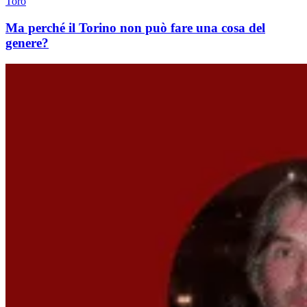
Toro
Ma perché il Torino non può fare una cosa del
genere?