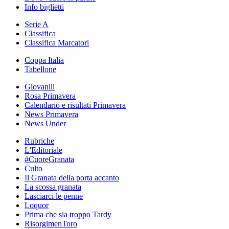
Info biglietti
Serie A
Classifica
Classifica Marcatori
Coppa Italia
Tabellone
Giovanili
Rosa Primavera
Calendario e risultati Primavera
News Primavera
News Under
Rubriche
L'Editoriale
#CuoreGranata
Culto
Il Granata della porta accanto
La scossa granata
Lasciarci le penne
Loquor
Prima che sia troppo Tardy
RisorgimenToro