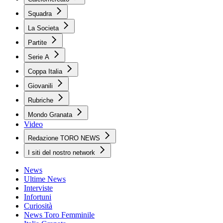
Squadra
La Societa
Partite
Serie A
Coppa Italia
Giovanili
Rubriche
Mondo Granata
Video
Redazione TORO NEWS
I siti del nostro network
News
Ultime News
Interviste
Infortuni
Curiosità
News Toro Femminile